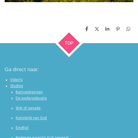
D
D
S
P
D
e
e
h
i
e
l
e
a
n
l
TOP
e
l
r
n
e
n
e
e
n
n
Ga direct naar:
Video's
Studies
Bemoedigingen
De wedergeboorte
Wet of genade
Koninkrijk van God
Eindtijd
Redenen waarom God geneest