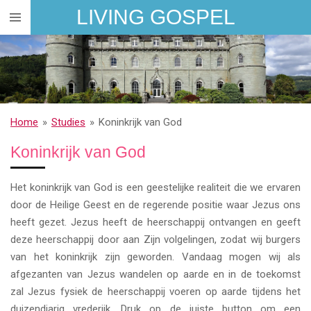
LIVING GOSPEL
Ga
direct
naar
de
hoofdinhoud
Home
»
Studies
»
Koninkrijk van God
Koninkrijk van God
Het koninkrijk van God is een geestelijke realiteit die we ervaren
door de Heilige Geest en de regerende positie waar Jezus ons
heeft gezet. Jezus heeft de heerschappij ontvangen en geeft
deze heerschappij door aan Zijn volgelingen, zodat wij burgers
van het koninkrijk zijn geworden. Vandaag mogen wij als
afgezanten van Jezus wandelen op aarde en in de toekomst
zal Jezus fysiek de heerschappij voeren op aarde tijdens het
duizendjarig vrederijk. Druk op de juiste button om een