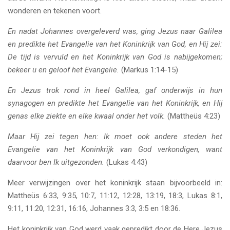
wonderen en tekenen voort.
En nadat Johannes overgeleverd was, ging Jezus naar Galilea
en predikte het Evangelie van het Koninkrijk van God, en Hij zei:
De tijd is vervuld en het Koninkrijk van God is nabijgekomen;
bekeer u en geloof het Evangelie.
(Markus 1:14-15)
En Jezus trok rond in heel Galilea, gaf onderwijs in hun
synagogen en predikte het Evangelie van het Koninkrijk, en Hij
genas elke ziekte en elke kwaal onder het volk.
(Mattheüs 4:23)
Maar Hij zei tegen hen: Ik moet ook andere steden het
Evangelie van het Koninkrijk van God verkondigen, want
daarvoor ben Ik uitgezonden.
(Lukas 4:43)
Meer verwijzingen over het koninkrijk staan bijvoorbeeld in:
Mattheüs 6:33, 9:35, 10:7, 11:12, 12:28, 13:19, 18:3, Lukas 8:1,
9:11, 11:20, 12:31, 16:16, Johannes 3:3, 3:5 en 18:36.
Het koninkrijk van God werd vaak gepredikt door de Here Jezus