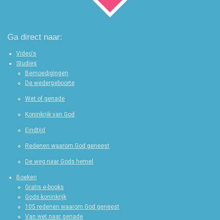
n
Ga direct naar:
Video's
Studies
Bemoedigingen
De wedergeboorte
Wet of genade
Koninkrijk van God
Eindtijd
Redenen waarom God geneest
De weg naar Gods hemel
Boeken
Gratis e-books
Gods koninkrijk
105 redenen waarom God geneest
Van wet naar genade