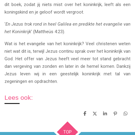
dit boek, zodat jij niets mist over het koninkrijk, leeft als een
koningskind en je geloof wordt vergroot.
'
En Jezus trok rond in heel Galilea en predikte het evangelie van
het Koninkrijk
' (Mattheüs 4:23).
Wat is het evangelie van het koninkrijk? Veel christenen weten
niet wat dit is, terwijl Jezus continu sprak over het koninkrijk van
God. Het offer van Jezus heeft veel meer tot stand gebracht
dan vergeving van zonden en later in de hemel komen. Dankzij
Jezus leven wij in een geestelijk koninkrijk met tal van
zegeningen en opdrachten.
Lees ook:
D
D
S
P
D
e
e
h
i
e
l
e
a
n
l
e
l
r
n
e
TOP
n
e
e
n