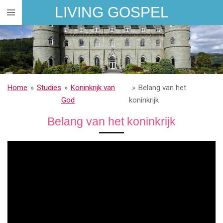
LIVING GOSPEL
Ga
direct
naar
de
hoofdinhoud
Home
»
Studies
»
Koninkrijk van
»
Belang van het
God
koninkrijk
Belang van het koninkrijk