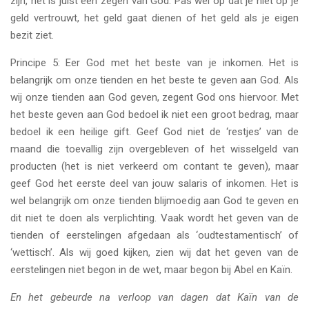
zijn, het is juist een zegen van God. Pas wel op dat je niet op je
geld vertrouwt, het geld gaat dienen of het geld als je eigen
bezit ziet.
Principe 5: Eer God met het beste van je inkomen. Het is
belangrijk om onze tienden en het beste te geven aan God. Als
wij onze tienden aan God geven, zegent God ons hiervoor. Met
het beste geven aan God bedoel ik niet een groot bedrag, maar
bedoel ik een heilige gift. Geef God niet de ‘restjes’ van de
maand die toevallig zijn overgebleven of het wisselgeld van
producten (het is niet verkeerd om contant te geven), maar
geef God het eerste deel van jouw salaris of inkomen. Het is
wel belangrijk om onze tienden blijmoedig aan God te geven en
dit niet te doen als verplichting. Vaak wordt het geven van de
tienden of eerstelingen afgedaan als ‘oudtestamentisch’ of
‘wettisch’. Als wij goed kijken, zien wij dat het geven van de
eerstelingen niet begon in de wet, maar begon bij Abel en Kaïn.
En het gebeurde na verloop van dagen dat Kaïn van de