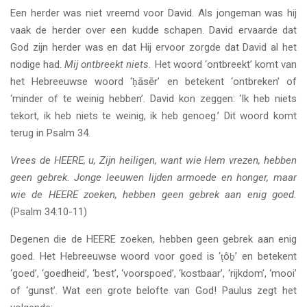
Een herder was niet vreemd voor David. Als jongeman was hij
vaak de herder over een kudde schapen. David ervaarde dat
God zijn herder was en dat Hij ervoor zorgde dat David al het
nodige had.
Mij ontbreekt niets.
Het woord ‘ontbreekt’ komt van
het Hebreeuwse woord ‘ḥāsēr’ en betekent ‘ontbreken’ of
‘minder of te weinig hebben’. David kon zeggen: ‘Ik heb niets
tekort, ik heb niets te weinig, ik heb genoeg.’ Dit woord komt
terug in Psalm 34.
Vrees de HEERE, u, Zijn heiligen, want wie Hem vrezen, hebben
geen gebrek. Jonge leeuwen lijden armoede en honger, maar
wie de HEERE zoeken, hebben geen gebrek aan enig goed.
(Psalm 34:10-11)
Degenen die de HEERE zoeken, hebben geen gebrek aan enig
goed. Het Hebreeuwse woord voor goed is ‘ṭôḇ’ en betekent
‘goed’, ‘goedheid’, ‘best’, ‘voorspoed’, ‘kostbaar’, ‘rijkdom’, ‘mooi’
of ‘gunst’. Wat een grote belofte van God! Paulus zegt het