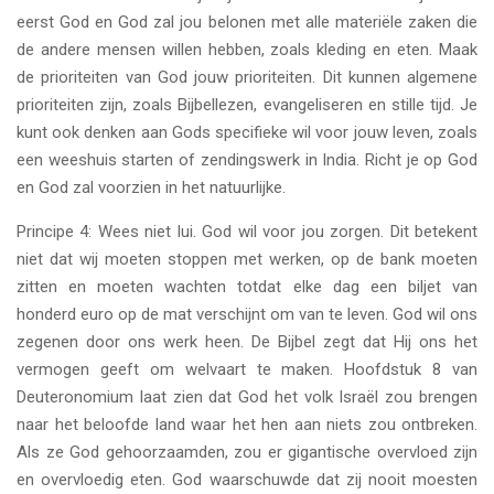
eerst God en God zal jou belonen met alle materiële zaken die
de andere mensen willen hebben, zoals kleding en eten. Maak
de prioriteiten van God jouw prioriteiten. Dit kunnen algemene
prioriteiten zijn, zoals Bijbellezen, evangeliseren en stille tijd. Je
kunt ook denken aan Gods specifieke wil voor jouw leven, zoals
een weeshuis starten of zendingswerk in India. Richt je op God
en God zal voorzien in het natuurlijke.
Principe 4: Wees niet lui. God wil voor jou zorgen. Dit betekent
niet dat wij moeten stoppen met werken, op de bank moeten
zitten en moeten wachten totdat elke dag een biljet van
honderd euro op de mat verschijnt om van te leven. God wil ons
zegenen door ons werk heen. De Bijbel zegt dat Hij ons het
vermogen geeft om welvaart te maken. Hoofdstuk 8 van
Deuteronomium laat zien dat God het volk Israël zou brengen
naar het beloofde land waar het hen aan niets zou ontbreken.
Als ze God gehoorzaamden, zou er gigantische overvloed zijn
en overvloedig eten. God waarschuwde dat zij nooit moesten