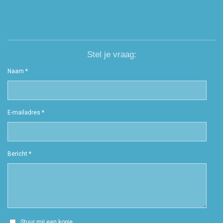
Stel je vraag:
Naam *
E-mailadres *
Bericht *
Stuur mij een kopie