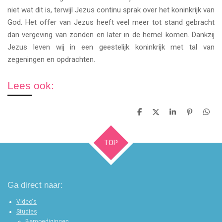
niet wat dit is, terwijl Jezus continu sprak over het koninkrijk van
God. Het offer van Jezus heeft veel meer tot stand gebracht
dan vergeving van zonden en later in de hemel komen. Dankzij
Jezus leven wij in een geestelijk koninkrijk met tal van
zegeningen en opdrachten.
Lees ook:
D
D
S
P
D
e
e
h
i
e
l
e
a
n
l
e
l
r
n
e
TOP
n
e
e
n
n
Ga direct naar:
Video's
Studies
Bemoedigingen