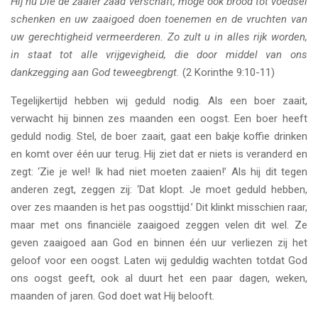
Hij nu Die de zaaier zaad verschaft, moge ook brood tot voedsel
schenken en uw zaaigoed doen toenemen en de vruchten van
uw gerechtigheid vermeerderen. Zo zult u in alles rijk worden,
in staat tot alle vrijgevigheid, die door middel van ons
dankzegging aan God teweegbrengt.
(2 Korinthe 9:10-11)
Tegelijkertijd hebben wij geduld nodig. Als een boer zaait,
verwacht hij binnen zes maanden een oogst. Een boer heeft
geduld nodig. Stel, de boer zaait, gaat een bakje koffie drinken
en komt over één uur terug. Hij ziet dat er niets is veranderd en
zegt: ‘Zie je wel! Ik had niet moeten zaaien!’ Als hij dit tegen
anderen zegt, zeggen zij: ‘Dat klopt. Je moet geduld hebben,
over zes maanden is het pas oogsttijd.’ Dit klinkt misschien raar,
maar met ons financiële zaaigoed zeggen velen dit wel. Ze
geven zaaigoed aan God en binnen één uur verliezen zij het
geloof voor een oogst. Laten wij geduldig wachten totdat God
ons oogst geeft, ook al duurt het een paar dagen, weken,
maanden of jaren. God doet wat Hij belooft.