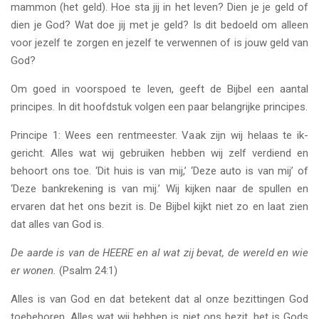
mammon (het geld). Hoe sta jij in het leven? Dien je je geld of
dien je God? Wat doe jij met je geld? Is dit bedoeld om alleen
voor jezelf te zorgen en jezelf te verwennen of is jouw geld van
God?
Om goed in voorspoed te leven, geeft de Bijbel een aantal
principes. In dit hoofdstuk volgen een paar belangrijke principes.
Principe 1: Wees een rentmeester. Vaak zijn wij helaas te ik-
gericht. Alles wat wij gebruiken hebben wij zelf verdiend en
behoort ons toe. ‘Dit huis is van mij,’ ‘Deze auto is van mij’ of
‘Deze bankrekening is van mij.’ Wij kijken naar de spullen en
ervaren dat het ons bezit is. De Bijbel kijkt niet zo en laat zien
dat alles van God is.
De aarde is van de HEERE en al wat zij bevat, de wereld en wie
er wonen.
(Psalm 24:1)
Alles is van God en dat betekent dat al onze bezittingen God
toebehoren. Alles wat wij hebben is niet ons bezit, het is Gods