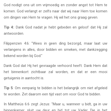
God nodigt ons uit om vrijmoedig en zonder angst tot Hem te
komen. God verlangt er zelfs naar dat wij naar Hem toe komen
om dingen van Hem te vragen. Hij wil het ons graag geven.
Tip 4:
Dank God nadat je hebt gebeden en geloof dat Hij zal
antwoorden.
Filippenzen 4:6: "Wees in geen ding bezorgd, maar laat uw
verlangens in alles, door bidden en smeken, met dankzegging
bekend worden bij God."
Dank God dat Hij het gevraagde verhoord heeft. Dank Hem dat
het binnenkort zichtbaar zal worden, en dat er een mooi
getuigenis in aantocht is.
Tip 5
: Om eenparig te bidden is het belangrijk om niet afgeleid
te worden. Zet daarom een tijd vast om voor God te bidden.
In Mattheüs 6:6 zegt Jezus: "Maar u, wanneer u bidt, ga in uw
binnenkamer, sluit uw deur en bid tot uw Vader, Die in het