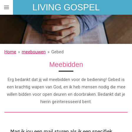
LIVING GOSPEL
Ga
direct
naar
de
hoofdinhoud
Home
»
meebouwen
»
Gebed
Meebidden
Erg bedankt dat jij wil meebidden voor de bediening! Gebed is
een krachtig wapen van God, en ik heb mensen nodig die mee
willen bidden voor open deuren en doorbraken. Bedankt dat je
hierin geïnteresseerd bent.
Mag ik jou een mail sturen als ik een specifiek