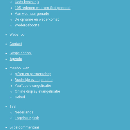
Gods koninkrijk
105 redenen waarom God geneest
Van wet naar genade
De opname en wederkomst
Wedergeboorte
Webshop
Contact
Gospelschool
Agenda
meebouwen
giften en partnerschap
Bushokje evangelisatie
YouTube evangelisatie
Online display evangelisatie
Gebed
Taal
Nederlands
Engels/English
Bijbelcommentaar