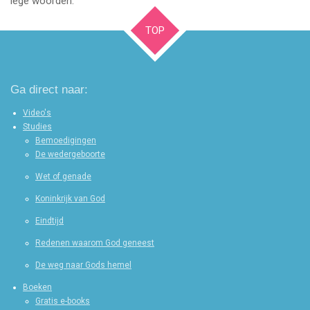
lege woorden.
TOP
Ga direct naar:
Video's
Studies
Bemoedigingen
De wedergeboorte
Wet of genade
Koninkrijk van God
Eindtijd
Redenen waarom God geneest
De weg naar Gods hemel
Boeken
Gratis e-books