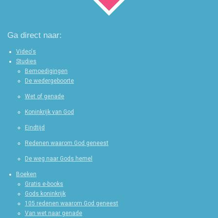
n
e
e
n
n
Ga direct naar:
Video's
Studies
Bemoedigingen
De wedergeboorte
Wet of genade
Koninkrijk van God
Eindtijd
Redenen waarom God geneest
De weg naar Gods hemel
Boeken
Gratis e-books
Gods koninkrijk
105 redenen waarom God geneest
Van wet naar genade