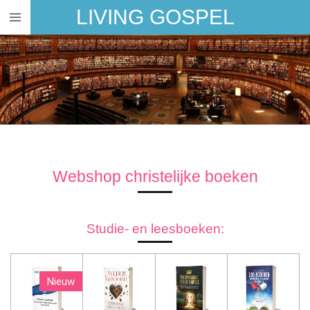
LIVING GOSPEL
Ga
direct
naar
de
hoofdinhoud
Webshop christelijke boeken
Studie- en leesboeken:
Nieuw