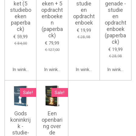
ket (5
eken + 5
studie
genade -
studiebo
opdracht
en
studie
eken
enboeke
opdracht
en
paperba
n
enboek
opdracht
ck)
(paperba
enboek
€ 19,99
ck)
(paperba
€ 59,99
€ 28,98
ck)
€ 79,99
€ 84,00
€ 19,99
€ 127,00
€ 28,98
In winkelwagen
In winkelwagen
In winkelwagen
In winkelwage
Sale!
Sale!
Gods
Een
koninkrij
openbari
k -
ng over
studie-
de