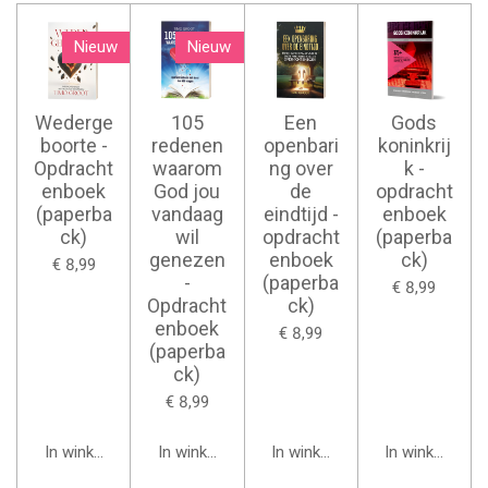
Nieuw
Nieuw
Wederge
105
Een
Gods
boorte -
redenen
openbari
koninkrij
Opdracht
waarom
ng over
k -
enboek
God jou
de
opdracht
(paperba
vandaag
eindtijd -
enboek
ck)
wil
opdracht
(paperba
genezen
enboek
ck)
€ 8,99
-
(paperba
€ 8,99
Opdracht
ck)
enboek
€ 8,99
(paperba
ck)
€ 8,99
In winkelwagen
In winkelwagen
In winkelwagen
In winkelwage