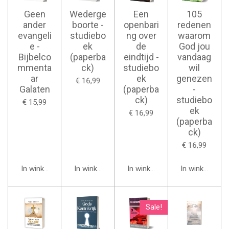
Geen
Wederge
Een
105
ander
boorte -
openbari
redenen
evangeli
studiebo
ng over
waarom
e -
ek
de
God jou
Bijbelco
(paperba
eindtijd -
vandaag
mmenta
ck)
studiebo
wil
ar
ek
genezen
€ 16,99
Galaten
(paperba
-
ck)
studiebo
€ 15,99
ek
€ 16,99
(paperba
ck)
€ 16,99
In winkelwagen
In winkelwagen
In winkelwagen
In winkelwage
Sale!