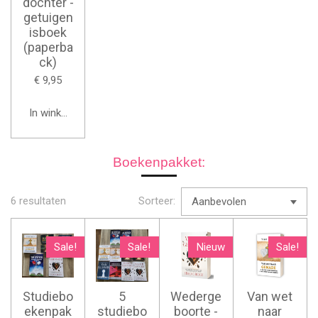
dochter -
getuigen
isboek
(paperba
ck)
€ 9,95
In winkelwagen
Boekenpakket:
6 resultaten
Sorteer:
Sale!
Sale!
Nieuw
Sale!
Studiebo
5
Wederge
Van wet
ekenpak
studiebo
boorte -
naar