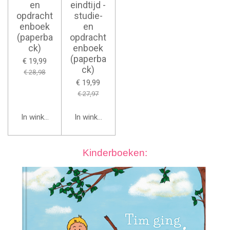
en
eindtijd -
opdracht
studie-
enboek
en
(paperba
opdracht
ck)
enboek
(paperba
€ 19,99
ck)
€ 28,98
€ 19,99
€ 27,97
In winkelwagen
In winkelwagen
Kinderboeken: