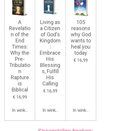
A
Living as
105
Revelatio
a Citizen
reasons
n of the
of God's
why God
End
Kingdom
wants to
Times:
:
heal you
Why the
Embrace
today
Pre-
His
€ 16,99
Tribulatio
Blessing
n
s, Fulfill
Rapture
His
is
Calling
Biblical
€ 16,99
€ 16,99
In winkelwagen
In winkelwagen
In winkelwagen
Spaanstalige boeken: