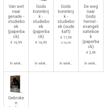
Van wet
Gods
Gods
De weg
naar
koninkrij
koninkrij
naar
genade -
k -
k -
Gods
studiebo
studiebo
studiebo
hemel -
ek
ek
ek (oude
evangeli
(paperba
(paperba
kaft)
satieboe
ck)
ck)
k
€ 11,99
(paperba
€ 16,99
€ 16,99
€ 16,99
ck)
€ 2,49
In winkelwagen
In winkelwagen
In winkelwagen
In winkelwage
Gebroke
n