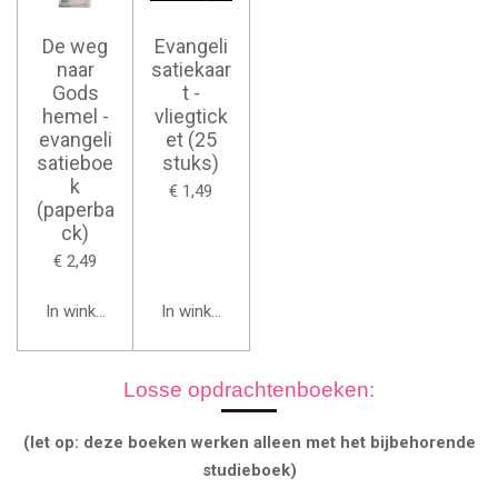
De weg
Evangeli
naar
satiekaar
Gods
t -
hemel -
vliegtick
evangeli
et (25
satieboe
stuks)
k
€ 1,49
(paperba
ck)
€ 2,49
In winkelwagen
In winkelwagen
Losse opdrachtenboeken:
(let op: deze boeken werken alleen met het bijbehorende
studieboek)