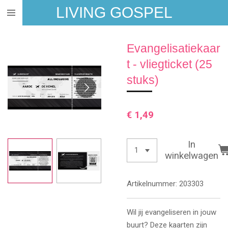
LIVING GOSPEL
Ga
direct
naar
Evangelisatiekaar
de
hoofdinhoud
t - vliegticket (25
stuks)
€ 1,49
In
winkelwagen
Artikelnummer:
203303
Wil jij evangeliseren in jouw
buurt? Deze kaarten zijn