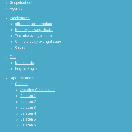
Gospelschool
Agenda
meebouwen
giften en partnerschap
Bushokje evangelisatie
YouTube evangelisatie
Online display evangelisatie
Gebed
Taal
Nederlands
Engels/English
Bijbelcommentaar
Galaten
Inleiding Galatenbrief
Galaten 1
Galaten 2
Galaten 3
Galaten 4
Galaten 5
Galaten 6