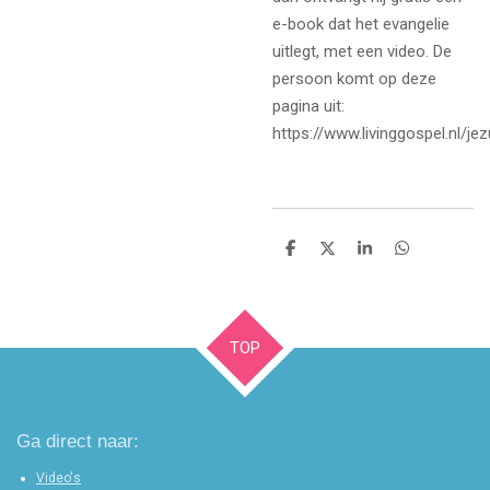
e-book dat het evangelie
uitlegt, met een video. De
persoon komt op deze
pagina uit:
https://www.livinggospel.nl/je
D
D
S
D
e
e
h
e
l
e
a
l
e
l
r
e
n
e
n
TOP
Ga direct naar:
Video's