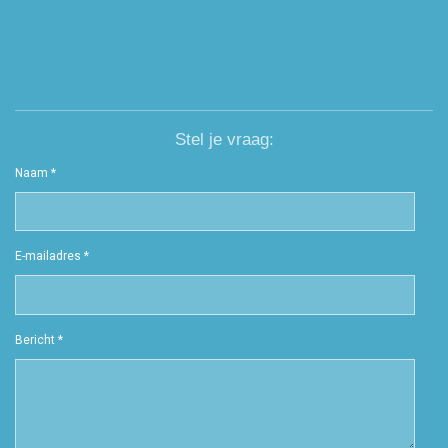
Stel je vraag:
Naam *
E-mailadres *
Bericht *