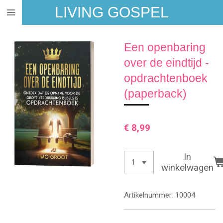
LIVING GOSPEL
Ga
direct
naar
Een openbaring
de
hoofdinhoud
over de eindtijd -
opdrachtenboek
(paperback)
€ 8,99
In
winkelwagen
Artikelnummer:
10004