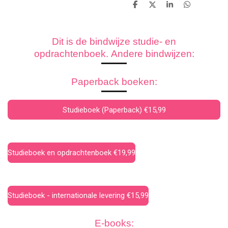
D
D
S
D
e
e
h
e
l
e
a
l
e
l
r
e
n
e
n
Dit is de bindwijze studie- en
opdrachtenboek. Andere bindwijzen:
Paperback boeken:
Studieboek (Paperback) €15,99
Studieboek en opdrachtenboek €19,99
Studieboek - internationale levering €15,99
E-books: