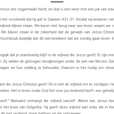
istus ons vrijgemaakt heeft, en laat u niet weer met een juk van slav
n het voorbeeld dat hij gaf in Galaten 4:21-31. Omdat wij kinderen van
e vrijheid blijven staan. We keren niet terug naar een leven waarin 
n. We blijven staan in de zekerheid dat de genade van Jezus Chris
hoofdstuk duidelijk dat dit niet betekent dat we zondig gaan leven. In
ngrijk dat je standvastig blijft in de vrijheid die Jezus geeft. Er zijn me
en. Zij wilden de gelovigen terugbrengen onder de wet van Mozes. Dan 
agen en hun redding te behouden. Daarom is het nodig om stevi
heid die Jezus Christus geeft. Dit is niet de vrijheid om te zondigen. H
ken. Het is leven zoals God het voor jou bedoeld heeft: een geheilig
eeft.
” Niemand ontvangt die vrijheid vanzelf. Alleen wie Jezus hee
n het kruis van Golgotha. Hij geeft deze vrijheid aan ieder die in H
dit niet verdiend, maar hebben wij die ontvangen.