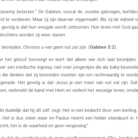
lavernij belasten.
” De Galaten, vooral de Joodse gelovigen, leefde
 te verdienen. Maar zij zijn daarvan vrijgemaakt. Als zij de vrijheid 
t gevolg is dat hun vreugde wordt ontnomen. Hun leven met God gaa
n dochters worden zij weer slaven.
at besnijden, Christus u van geen nut zal zijn.
(
Galaten 5:2
)
n het geloof toevoegt en leert dat alleen wie zich laat besnijden r
 over een medische ingreep, niet over jongentjes die als baby besnede
die denken dat zij besneden moeten zijn om rechtvaardig te worden o
enade. Het gevolg is dat Jezus je niet meer van nut zal zijn. Da
nken, verbreekt de band met Hem en verliest het eeuwige leven, omdat
t duidelijk dat hij dit zelf zegt. Het is niet bedacht door een leerli
 Het is dus zeker waar en Paulus neemt een helder standpunt in. Hij
cht, het is de waarheid en geen vergissing.”