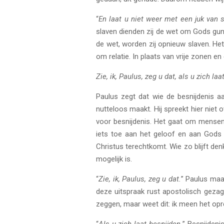
“
En laat u niet weer met een juk van s
slaven dienden zij de wet om Gods gunst
de wet, worden zij opnieuw slaven. He
om relatie. In plaats van vrije zonen e
Zie, ik, Paulus, zeg u dat, als u zich la
Paulus zegt dat wie de besnijdenis aa
nutteloos maakt. Hij spreekt hier niet
voor besnijdenis. Het gaat om mensen 
iets toe aan het geloof en aan Gods g
Christus terechtkomt. Wie zo blijft de
mogelijk is.
“
Zie, ik, Paulus, zeg u dat.
” Paulus maak
deze uitspraak rust apostolisch gezag.
zeggen, maar weet dit: ik meen het opre