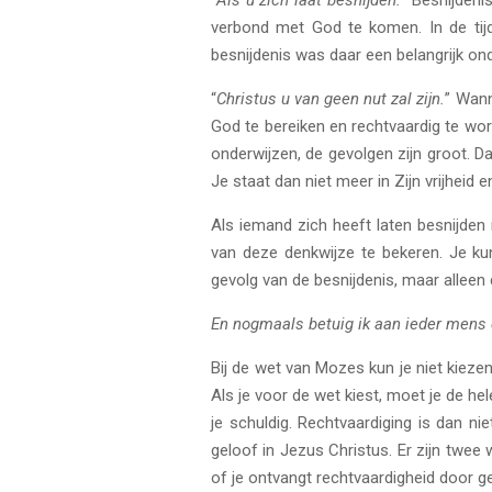
“
Als u zich laat besnijden.
” Besnijden
verbond met God te komen. In de tij
besnijdenis was daar een belangrijk on
“
Christus u van geen nut zal zijn.
” Wann
God te bereiken en rechtvaardig te word
onderwijzen, de gevolgen zijn groot. Da
Je staat dan niet meer in Zijn vrijheid e
Als iemand zich heeft laten besnijden 
van deze denkwijze te bekeren. Je kunt
gevolg van de besnijdenis, maar alleen
En nogmaals betuig ik aan ieder mens di
Bij de wet van Mozes kun je niet kiezen
Als je voor de wet kiest, moet je de h
je schuldig. Rechtvaardiging is dan ni
geloof in Jezus Christus. Er zijn twee 
of je ontvangt rechtvaardigheid door ge