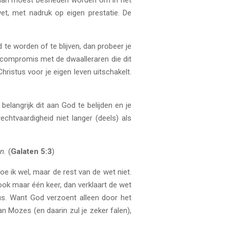
 man moest besneden worden om in het
t, met nadruk op eigen prestatie. De
 te worden of te blijven, dan probeer je
in compromis met de dwaalleraren die dit
hristus voor je eigen leven uitschakelt.
elangrijk dit aan God te belijden en je
echtvaardigheid niet langer (deels) als
n.
(
Galaten 5:3
)
oe ik wel, maar de rest van de wet niet.
ook maar één keer, dan verklaart de wet
stus. Want God verzoent alleen door het
an Mozes (en daarin zul je zeker falen),