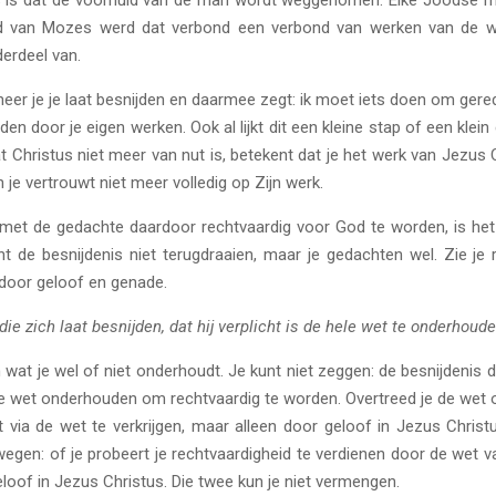
is is dat de voorhuid van de man wordt weggenomen. Elke Joodse
d van Mozes werd dat verbond een verbond van werken van de we
derdeel van.
eer je je laat besnijden en daarmee zegt: ik moet iets doen om gered
en door je eigen werken. Ook al lijkt dit een kleine stap of een kle
t Christus niet meer van nut is, betekent dat je het werk van Jezus C
n je vertrouwt niet meer volledig op Zijn werk.
met de gedachte daardoor rechtvaardig voor God te worden, is het b
 de besnijdenis niet terugdraaien, maar je gedachten wel. Zie je r
 door geloof en genade.
e zich laat besnijden, dat hij verplicht is de hele wet te onderhoude
 wat je wel of niet onderhoudt. Je kunt niet zeggen: de besnijdenis d
ele wet onderhouden om rechtvaardig te worden. Overtreed je de wet 
et via de wet te verkrijgen, maar alleen door geloof in Jezus Chri
wegen: of je probeert je rechtvaardigheid te verdienen door de wet v
loof in Jezus Christus. Die twee kun je niet vermengen.