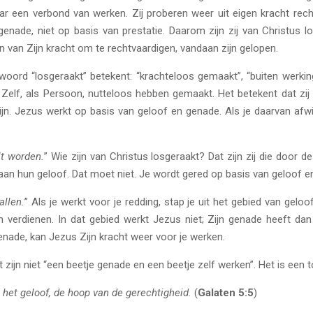
r een verbond van werken. Zij proberen weer uit eigen kracht rec
 genade, niet op basis van prestatie. Daarom zijn zij van Christus
en van Zijn kracht om te rechtvaardigen, vandaan zijn gelopen.
woord “losgeraakt” betekent: “krachteloos gemaakt”, “buiten werkin
elf, als Persoon, nutteloos hebben gemaakt. Het betekent dat zij J
n. Jezus werkt op basis van geloof en genade. Als je daarvan afwij
lt worden.
” Wie zijn van Christus losgeraakt? Dat zijn zij die door d
an hun geloof. Dat moet niet. Je wordt gered op basis van geloof e
allen.
” Als je werkt voor je redding, stap je uit het gebied van gel
n verdienen. In dat gebied werkt Jezus niet; Zijn genade heeft dan 
enade, kan Jezus Zijn kracht weer voor je werken.
zijn niet “een beetje genade en een beetje zelf werken”. Het is een t
 het geloof, de hoop van de gerechtigheid.
(
Galaten 5:5
)