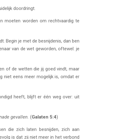
uidelijk doordringt.
den moeten worden om rechtvaardig te
dt. Begin je met de besnijdenis, dan ben
denaar van de wet geworden, oftewel: je
en of de wetten die jij goed vindt, maar
ag niet eens meer mogelijk is, omdat er
igd heeft, blijft er één weg over: uit
enade gevallen.
(
Galaten 5:4
)
n die zich laten besnijden, zich aan
olg is dat zij niet meer in het verbond