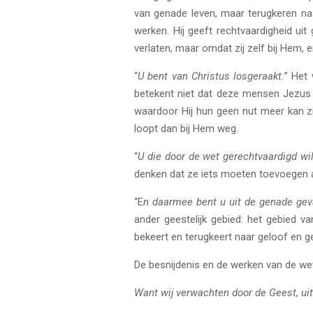
van genade leven, maar terugkeren naa
werken. Hij geeft rechtvaardigheid uit
verlaten, maar omdat zij zelf bij Hem, 
“
U bent van Christus losgeraakt.
” Het 
betekent niet dat deze mensen Jezus Z
waardoor Hij hun geen nut meer kan zij
loopt dan bij Hem weg.
“
U die door de wet gerechtvaardigd wi
denken dat ze iets moeten toevoegen a
“E
n daarmee bent u uit de genade gev
ander geestelijk gebied: het gebied va
bekeert en terugkeert naar geloof en g
De besnijdenis en de werken van de wet 
Want wij verwachten door de Geest, uit