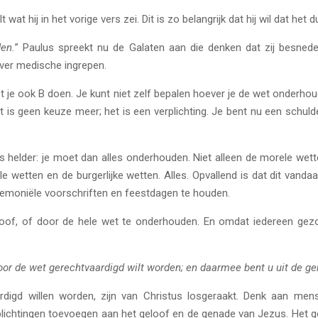
 wat hij in het vorige vers zei. Dit is zo belangrijk dat hij wil dat het d
en.
” Paulus spreekt nu de Galaten aan die denken dat zij besne
 over medische ingrepen.
et je ook B doen. Je kunt niet zelf bepalen hoever je de wet onderhou
et is geen keuze meer; het is een verplichting. Je bent nu een schul
 is helder: je moet dan alles onderhouden. Niet alleen de morele wett
e wetten en de burgerlijke wetten. Alles. Opvallend is dat dit vanda
emoniële voorschriften en feestdagen te houden.
loof, of door de hele wet te onderhouden. En omdat iedereen gezond
door de wet gerechtvaardigd wilt worden; en daarmee bent u uit de g
igd willen worden, zijn van Christus losgeraakt. Denk aan mense
rplichtingen toevoegen aan het geloof en de genade van Jezus. Het gev