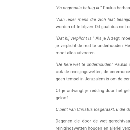
“
En nogmaals betuig ik.
” Paulus herhaalt
"
Aan ieder mens die zich laat besnijd
worden of te blijven. Dit gaat dus niet
“
Dat hij verplicht is.
” Als je A zegt, mo
je verplicht de rest te onderhouden. H
moet alles uitvoeren.
“
De hele wet te onderhouden
.” Paulus
ook de reinigingswetten, de ceremoniël
geen tempel in Jeruzalem is om de cer
Of je ontvangt je redding door het ge
geloof.
U bent van Christus losgeraakt, u die 
Degenen die door de wet gerechtvaard
reinigingswetten houden en allerlei ve