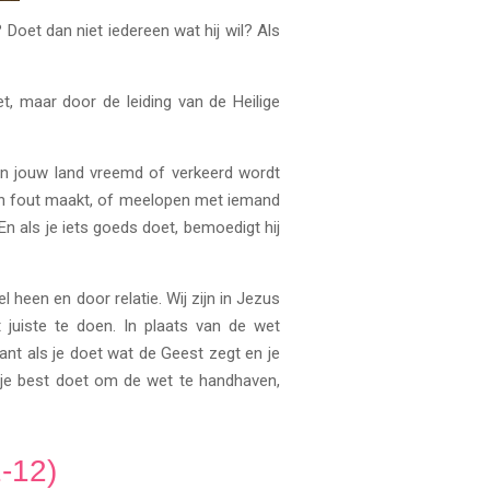
 Doet dan niet iedereen wat hij wil? Als
t, maar door de leiding van de Heilige
 in jouw land vreemd of verkeerd wordt
geen fout maakt, of meelopen met iemand
 En als je iets goeds doet, bemoedigt hij
l heen en door relatie. Wij zijn in Jezus
juiste te doen. In plaats van de wet
ant als je doet wat de Geest zegt en je
e je best doet om de wet te handhaven,
1-12)