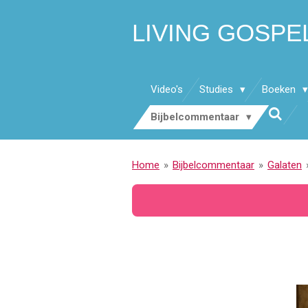
Ga
LIVING GOSPE
direct
naar
de
hoofdinhoud
Video's
Studies
Boeken
Bijbelcommentaar
Home
»
Bijbelcommentaar
»
Galaten