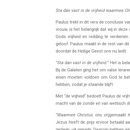
Sta dan vast in de vrijheid waarmee Chr
Paulus trekt in dit vers de conclusie va
vrouw, is het belangrijk dat wij in dez
Gods vrijheid en redding te verdiene
geloof. Paulus maakt in de rest van dit 
doordat de Heilige Geest ons nu leidt.
“
Sta dan vast in de vrijheid.
” Het is bela
Bij de Galaten ging het om valse lerar
eisen moeten voldoen om God te beh
hebben, zodat je staande blijft.
Met “de vrijheid” bedoelt Paulus de vrij
macht van de zonde en van wettisch den
“
Waarmee Christus ons vrijgemaakt h
Jezus heeft de prijs ervoor betaald aa
gedaan, uit genade. Daarom hebben wij 