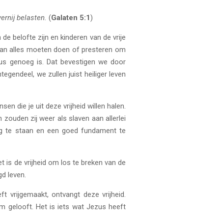
ernij belasten.
(
Galaten 5:1
)
 de belofte zijn en kinderen van de vrije
we van alles moeten doen of presteren om
tus genoeg is. Dat bevestigen we door
tegendeel, we zullen juist heiliger leven
nsen die je uit deze vrijheid willen halen.
zouden zij weer als slaven aan allerlei
g te staan en een goed fundament te
et is de vrijheid om los te breken van de
d leven.
ft vrijgemaakt, ontvangt deze vrijheid.
em gelooft. Het is iets wat Jezus heeft