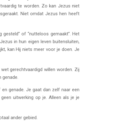
htvaardig te worden. Zo kan Jezus niet
 losgeraakt. Niet omdat Jezus hen heeft
g gesteld” of “nutteloos gemaakt”. Het
ezus in hun eigen leven buitensluiten,
kt, kan Hij niets meer voor je doen. Je
e wet gerechtvaardigd willen worden. Zij
n genade.
oof en genade. Je gaat dan zelf naar een
geen uitwerking op je. Alleen als je je
otaal ander gebied.