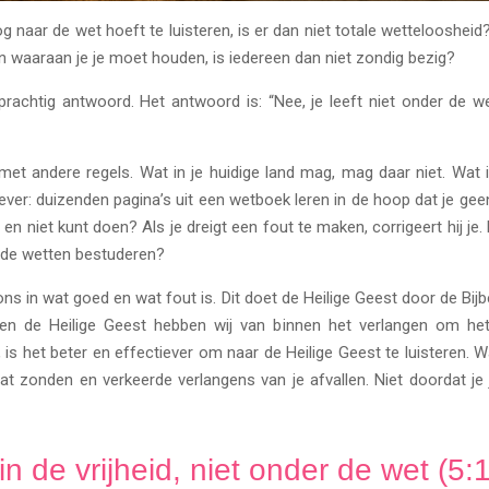
naar de wet hoeft te luisteren, is er dan niet totale wetteloosheid?
zijn waaraan je je moet houden, is iedereen dan niet zondig bezig?
prachtig antwoord. Het antwoord is: “Nee, je leeft niet onder de we
 met andere regels. Wat in je huidige land mag, mag daar niet. Wat
liever: duizenden pagina’s uit een wetboek leren in de hoop dat je 
 en niet kunt doen? Als je dreigt een fout te maken, corrigeert hij je.
en de wetten bestuderen?
 ons in wat goed en wat fout is. Dit doet de Heilige Geest door de Bijbe
en de Heilige Geest hebben wij van binnen het verlangen om het 
 is het beter en effectiever om naar de Heilige Geest te luisteren. W
 dat zonden en verkeerde verlangens van je afvallen. Niet doordat j
in de vrijheid, niet onder de wet (5: