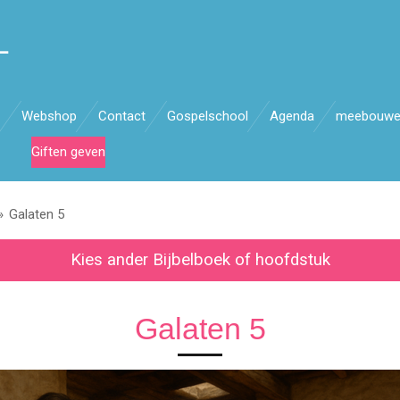
L
Webshop
Contact
Gospelschool
Agenda
meebouw
Giften geven
»
Galaten 5
Kies ander Bijbelboek of hoofdstuk
Galaten 5