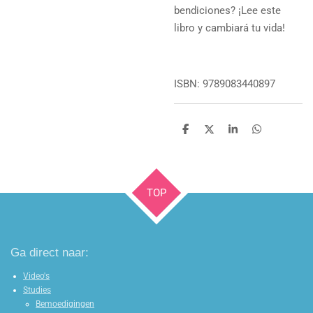
bendiciones? ¡Lee este
libro y cambiará tu vida!
ISBN: 9789083440897
D
D
S
D
e
e
h
e
l
e
a
l
e
l
r
e
n
e
n
TOP
Ga direct naar:
Video's
Studies
Bemoedigingen