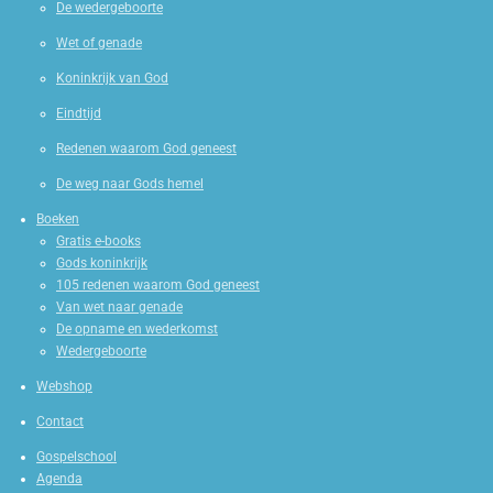
De wedergeboorte
Wet of genade
Koninkrijk van God
Eindtijd
Redenen waarom God geneest
De weg naar Gods hemel
Boeken
Gratis e-books
Gods koninkrijk
105 redenen waarom God geneest
Van wet naar genade
De opname en wederkomst
Wedergeboorte
Webshop
Contact
Gospelschool
Agenda