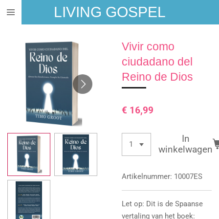
LIVING GOSPEL
Ga
direct
naar
Vivir como
de
hoofdinhoud
ciudadano del
Reino de Dios
€ 16,99
In
winkelwagen
Artikelnummer:
10007ES
Let op: Dit is de Spaanse
vertaling van het boek: