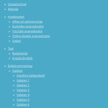
Gospelschool
Agenda
meebouwen
giften en partnerschap
Bushokje evangelisatie
YouTube evangelisatie
Online display evangelisatie
Gebed
Taal
Nederlands
Engels/English
Bijbelcommentaar
Galaten
Inleiding Galatenbrief
Galaten 1
Galaten 2
Galaten 3
Galaten 4
Galaten 5
Galaten 6