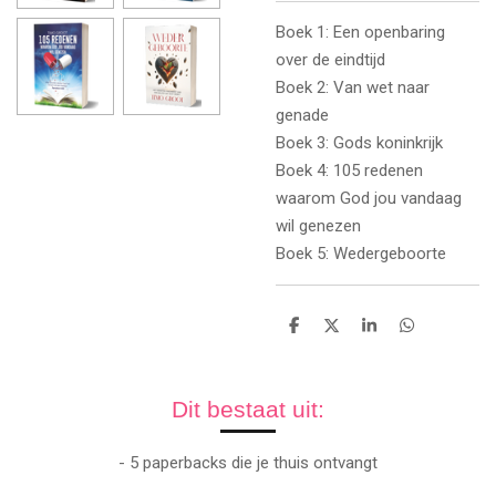
Boek 1: Een openbaring
over de eindtijd
Boek 2: Van wet naar
genade
Boek 3: Gods koninkrijk
Boek 4: 105 redenen
waarom God jou vandaag
wil genezen
Boek 5: Wedergeboorte
D
D
S
D
e
e
h
e
l
e
a
l
e
l
r
e
n
e
n
Dit bestaat uit:
- 5 paperbacks die je thuis ontvangt