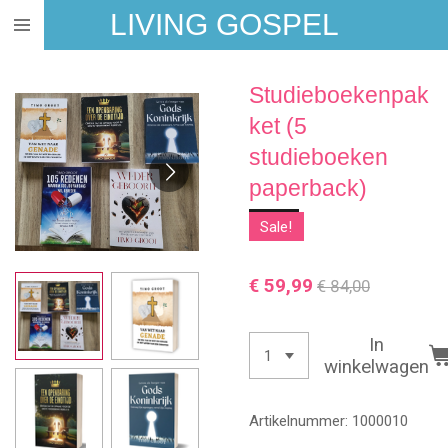
LIVING GOSPEL
Ga
direct
naar
Studieboekenpak
de
hoofdinhoud
ket (5
studieboeken
paperback)
Sale!
€ 59,99
€ 84,00
In
winkelwagen
Artikelnummer:
1000010