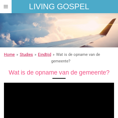
LIVING GOSPEL
Ga
direct
naar
de
hoofdinhoud
Home
»
Studies
»
Eindtijd
»
Wat is de opname van de
gemeente?
Wat is de opname van de gemeente?