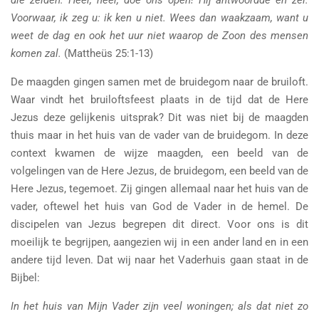
die zeiden: Heer, heer, doe ons open! Hij antwoordde en zei:
Voorwaar, ik zeg u: ik ken u niet. Wees dan waakzaam, want u
weet de dag en ook het uur niet waarop de Zoon des mensen
komen zal.
(Mattheüs 25:1-13)
De maagden gingen samen met de bruidegom naar de bruiloft.
Waar vindt het bruiloftsfeest plaats in de tijd dat de Here
Jezus deze gelijkenis uitsprak? Dit was niet bij de maagden
thuis maar in het huis van de vader van de bruidegom. In deze
context kwamen de wijze maagden, een beeld van de
volgelingen van de Here Jezus, de bruidegom, een beeld van de
Here Jezus, tegemoet. Zij gingen allemaal naar het huis van de
vader, oftewel het huis van God de Vader in de hemel. De
discipelen van Jezus begrepen dit direct. Voor ons is dit
moeilijk te begrijpen, aangezien wij in een ander land en in een
andere tijd leven. Dat wij naar het Vaderhuis gaan staat in de
Bijbel:
In het huis van Mijn Vader zijn veel woningen; als dat niet zo