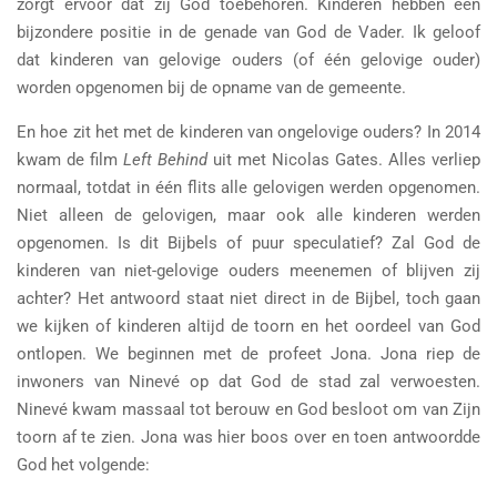
zorgt ervoor dat zij God toebehoren. Kinderen hebben een
bijzondere positie in de genade van God de Vader. Ik geloof
dat kinderen van gelovige ouders (of één gelovige ouder)
worden opgenomen bij de opname van de gemeente.
En hoe zit het met de kinderen van ongelovige ouders? In 2014
kwam de film
Left Behind
uit met Nicolas Gates. Alles verliep
normaal, totdat in één flits alle gelovigen werden opgenomen.
Niet alleen de gelovigen, maar ook alle kinderen werden
opgenomen. Is dit Bijbels of puur speculatief? Zal God de
kinderen van niet-gelovige ouders meenemen of blijven zij
achter? Het antwoord staat niet direct in de Bijbel, toch gaan
we kijken of kinderen altijd de toorn en het oordeel van God
ontlopen. We beginnen met de profeet Jona. Jona riep de
inwoners van Ninevé op dat God de stad zal verwoesten.
Ninevé kwam massaal tot berouw en God besloot om van Zijn
toorn af te zien. Jona was hier boos over en toen antwoordde
God het volgende: