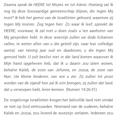
Daarna sprak de HEERE tot Mozes en tot Aäron: Hoelang zal Ik
nog bij deze boosaardige gemeenschap blijven, die tegen Mij
mort? Ik heb het gemor van de Israëlieten gehoord, waarmee zij
tegen Mij morren. Zeg tegen hen: Zo waar Ik leef, spreekt de
HEERE, voorwaar, Ik zal met u doen zoals u ten aanhoren van
Mij gesproken hebt. In deze woestijn zullen uw dode lichamen
vallen, te weten allen van u die geteld zijn, naar hun volledige
aantal, van twintig jaar oud en daarboven, u die tegen Mij
gemord hebt. U zult beslist niet in dat land komen waarover Ik
Mijn hand opgeheven heb, dat Ik u daarin zou laten wonen,
behalve Kaleb, de zoon van Jefunne, en Jozua, de zoon van
Nun. Uw kleine kinderen, van wie u zei: Zij zullen tot prooi
worden van de vijand! hen zal Ik erin brengen; zij zullen dat land,
dat u verworpen hebt, leren kennen.
(Numeri 14:26-31)
De ongelovige Israëlieten kregen het beloofde land niet omdat
ze niet op God vertrouwden. Niemand van de ouderen, behalve
Kaleb en Jozua, zou levend de woestijn verlaten. Iedereen zou