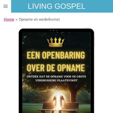
LIVING GOSPEL
Ga
direct
naar
Home
»
Opname en wederkomst
de
hoofdinhoud