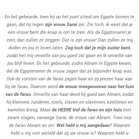
En het gebeurde, toen hij op het punt stond om Egypte binnen te
gaan, dat hij tegen
zijn vrouw Sarai
zei: Zie toch, ik weet dat je
een vrouw bent die knap is om te zien. Als de Egyptenaren je
zien, dan zullen ze zeggen: Dat is zijn vrouw! Dan zullen ze mij
doden en jou in leven laten.
Zeg toch dat je mijn zuster bent
,
zodat het mij omwille van jou goed zal gaan en ik omwille van
jou blijf leven. En het gebeurde, zodra Abram in Egypte kwam,
dat de Egyptenaren de vrouw zagen dat ze bijzonder knap was.
Ook de vorsten van de farao zagen haar en zij prezen haar aan
bij de farao. Daarom werd
de vrouw meegenomen naar het huis
van de farao
. Omwille van haar deed hij goed aan Abram, zodat
hij kleinvee, runderen, ezels, slaven en slavinnen, ezelinnen en
kamelen kreeg. Maar
de HEERE trof de farao en zijn huis
met
zware slagen, vanwege Sarai, de vrouw van Abram. Toen riep
de farao Abram en zei:
Wat hebt u mij aangedaan
? Waarom
hebt u mij niet verteld dat zij uw vrouw is? Waarom hebt u