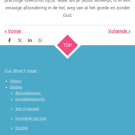
prachtige toekomst op je. Maar als je Jezus verwerpt, is er een
eeuwige afzondering in de hel, weg van al het goede en zonder
God.
«
Vorige
Volgende
»
D
D
S
D
TOP
e
e
h
e
l
e
a
l
e
l
r
e
n
e
n
Ga direct naar:
Video's
Studies
Bemoedigingen
De wedergeboorte
Wet of genade
Koninkrijk van God
Eindtijd