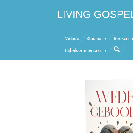
Ga
LIVING GOSPE
direct
naar
de
hoofdinhoud
Video's
Studies
Boeken
Bijbelcommentaar