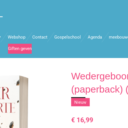
L
Webshop
Contact
Gospelschool
Agenda
meebouw
Giften geven
Wedergeboort
(paperback) 
Nieuw
€ 16,99