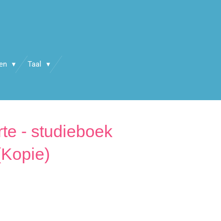
en
Taal
e - studieboek
(Kopie)