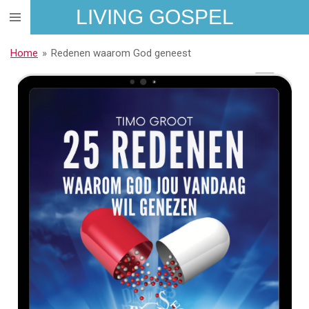
LIVING GOSPEL
Ga
direct
naar
Home
»
Redenen waarom God geneest
de
hoofdinhoud