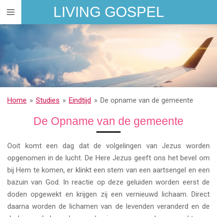
LIVING GOSPEL
Ga
direct
naar
de
hoofdinhoud
Home
»
Studies
»
Eindtijd
»
De opname van de gemeente
De Opname van de gemeente
Ooit komt een dag dat de volgelingen van Jezus worden
opgenomen in de lucht. De Here Jezus geeft ons het bevel om
bij Hem te komen, er klinkt een stem van een aartsengel en een
bazuin van God. In reactie op deze geluiden worden eerst de
doden opgewekt en krijgen zij een vernieuwd lichaam. Direct
daarna worden de lichamen van de levenden veranderd en de