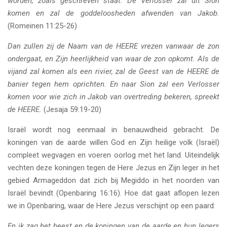
worden, zoals geschreven staat: De Verlosser zal uit Sion
komen en zal de goddeloosheden afwenden van Jakob.
(Romeinen 11:25-26)
Dan zullen zij de Naam van de HEERE vrezen vanwaar de zon
ondergaat, en Zijn heerlijkheid van waar de zon opkomt. Als de
vijand zal komen als een rivier, zal de Geest van de HEERE de
banier tegen hem oprichten. En naar Sion zal een Verlosser
komen voor wie zich in Jakob van overtreding bekeren, spreekt
de HEERE.
(Jesaja 59:19-20)
Israël wordt nog eenmaal in benauwdheid gebracht. De
koningen van de aarde willen God en Zijn heilige volk (Israël)
compleet wegvagen en voeren oorlog met het land. Uiteindelijk
vechten deze koningen tegen de Here Jezus en Zijn leger in het
gebied Armageddon dat zich bij Megiddo in het noorden van
Israël bevindt (Openbaring 16:16). Hoe dat gaat aflopen lezen
we in Openbaring, waar de Here Jezus verschijnt op een paard:
En ik zag het beest en de koningen van de aarde en hun legers