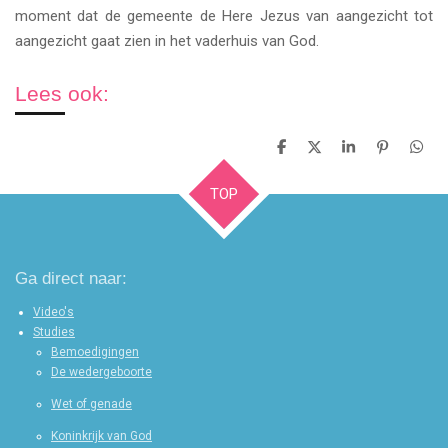
moment dat de gemeente de Here Jezus van aangezicht tot
aangezicht gaat zien in het vaderhuis van God.
Lees ook:
D
D
S
P
D
e
e
h
i
e
l
e
a
n
l
TOP
e
l
r
n
e
n
e
e
n
n
Ga direct naar:
Video's
Studies
Bemoedigingen
De wedergeboorte
Wet of genade
Koninkrijk van God