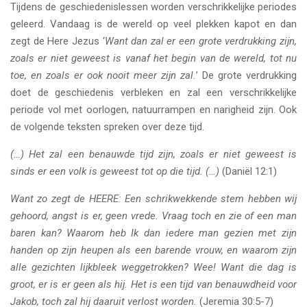
Tijdens de geschiedenislessen worden verschrikkelijke periodes
geleerd. Vandaag is de wereld op veel plekken kapot en dan
zegt de Here Jezus ‘
Want dan zal er een grote verdrukking zijn,
zoals er niet geweest is vanaf het begin van de wereld, tot nu
toe, en zoals er ook nooit meer zijn zal.
’ De grote verdrukking
doet de geschiedenis verbleken en zal een verschrikkelijke
periode vol met oorlogen, natuurrampen en narigheid zijn. Ook
de volgende teksten spreken over deze tijd.
(…) Het zal een benauwde tijd zijn, zoals er niet geweest is
sinds er een volk is geweest tot op die tijd. (…)
(Daniël 12:1)
Want zo zegt de HEERE: Een schrikwekkende stem hebben wij
gehoord, angst is er, geen vrede. Vraag toch en zie of een man
baren kan? Waarom heb Ik dan iedere man gezien met zijn
handen op zijn heupen als een barende vrouw, en waarom zijn
alle gezichten lijkbleek weggetrokken? Wee! Want die dag is
groot, er is er geen als hij. Het is een tijd van benauwdheid voor
Jakob, toch zal hij daaruit verlost worden.
(Jeremia 30:5-7)