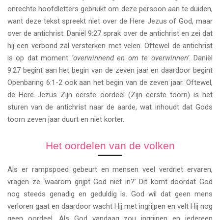
onrechte hoofdletters gebruikt om deze persoon aan te duiden,
want deze tekst spreekt niet over de Here Jezus of God, maar
over de antichrist. Daniël 9:27 sprak over de antichrist en zei dat
hij een verbond zal versterken met velen. Oftewel de antichrist
is op dat moment
‘overwinnend en om te overwinnen’
. Daniël
9:27 begint aan het begin van de zeven jaar en daardoor begint
Openbaring 6:1-2 ook aan het begin van de zeven jaar. Oftewel,
de Here Jezus Zijn eerste oordeel (Zijn eerste toorn) is het
sturen van de antichrist naar de aarde, wat inhoudt dat Gods
toorn zeven jaar duurt en niet korter.
Het oordelen van de volken
Als er rampspoed gebeurt en mensen veel verdriet ervaren,
vragen ze ‘waarom grijpt God niet in?’ Dit komt doordat God
nog steeds genadig en geduldig is. God wil dat geen mens
verloren gaat en daardoor wacht Hij met ingrijpen en velt Hij nog
geen oordeel. Als God vandaag zou ingrijpen en iedereen