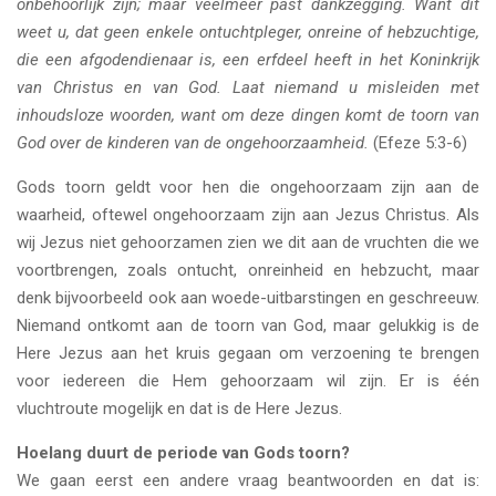
onbehoorlijk zijn; maar veelmeer past dankzegging. Want dit
weet u, dat geen enkele ontuchtpleger, onreine of hebzuchtige,
die een afgodendienaar is, een erfdeel heeft in het Koninkrijk
van Christus en van God. Laat niemand u misleiden met
inhoudsloze woorden, want om deze dingen komt de toorn van
God over de kinderen van de ongehoorzaamheid.
(Efeze 5:3-6)
Gods toorn geldt voor hen die ongehoorzaam zijn aan de
waarheid, oftewel ongehoorzaam zijn aan Jezus Christus. Als
wij Jezus niet gehoorzamen zien we dit aan de vruchten die we
voortbrengen, zoals ontucht, onreinheid en hebzucht, maar
denk bijvoorbeeld ook aan woede-uitbarstingen en geschreeuw.
Niemand ontkomt aan de toorn van God, maar gelukkig is de
Here Jezus aan het kruis gegaan om verzoening te brengen
voor iedereen die Hem gehoorzaam wil zijn. Er is één
vluchtroute mogelijk en dat is de Here Jezus.
Hoelang duurt de periode van Gods toorn?
We gaan eerst een andere vraag beantwoorden en dat is: