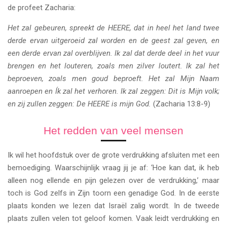
de profeet Zacharia:
Het zal gebeuren, spreekt de HEERE, dat in heel het land twee
derde ervan uitgeroeid zal worden en de geest zal geven, en
een derde ervan zal overblijven. Ik zal dat derde deel in het vuur
brengen en het louteren, zoals men zilver loutert. Ik zal het
beproeven, zoals men goud beproeft. Het zal Mijn Naam
aanroepen en Ík zal het verhoren. Ik zal zeggen: Dit is Mijn volk;
en zij zullen zeggen: De HEERE is mijn God.
(Zacharia 13:8-9)
Het redden van veel mensen
Ik wil het hoofdstuk over de grote verdrukking afsluiten met een
bemoediging. Waarschijnlijk vraag jij je af: ‘Hoe kan dat, ik heb
alleen nog ellende en pijn gelezen over de verdrukking,’ maar
toch is God zelfs in Zijn toorn een genadige God. In de eerste
plaats konden we lezen dat Israël zalig wordt. In de tweede
plaats zullen velen tot geloof komen. Vaak leidt verdrukking en