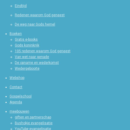
Eindtijd
Redenen waarom God geneest
De weg naar Gods hemel
Boeken
Gratis e-books
Gods koninkrijk
105 redenen waarom God geneest
Van wet naar genade
De opname en wederkomst
Wedergeboorte
Webshop
Contact
Gospelschool
Agenda
meebouwen
giften en partnerschap
Bushokje evangelisatie
YouTube evangelisatie