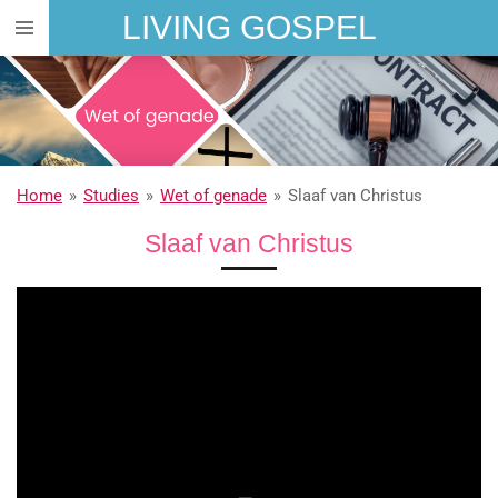
LIVING GOSPEL
Ga
direct
naar
de
hoofdinhoud
Home
»
Studies
»
Wet of genade
»
Slaaf van Christus
Slaaf van Christus