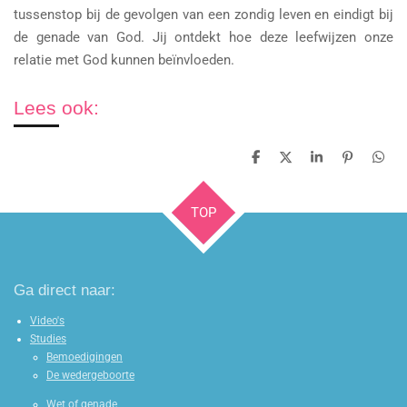
tussenstop bij de gevolgen van een zondig leven en eindigt bij
de genade van God. Jij ontdekt hoe deze leefwijzen onze
relatie met God kunnen beïnvloeden.
Lees ook:
D
D
S
P
D
e
e
h
i
e
l
e
a
n
l
e
l
r
n
e
TOP
n
e
e
n
n
Ga direct naar:
Video's
Studies
Bemoedigingen
De wedergeboorte
Wet of genade