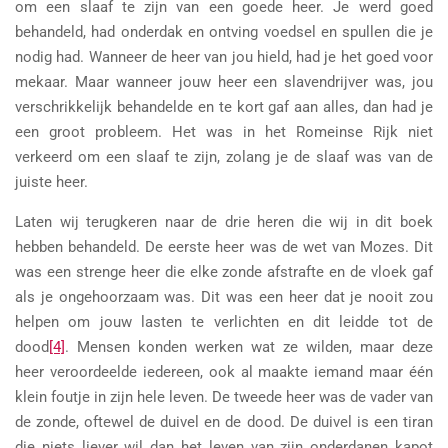
om een slaaf te zijn van een goede heer. Je werd goed
behandeld, had onderdak en ontving voedsel en spullen die je
nodig had. Wanneer de heer van jou hield, had je het goed voor
mekaar. Maar wanneer jouw heer een slavendrijver was, jou
verschrikkelijk behandelde en te kort gaf aan alles, dan had je
een groot probleem. Het was in het Romeinse Rijk niet
verkeerd om een slaaf te zijn, zolang je de slaaf was van de
juiste heer.
Laten wij terugkeren naar de drie heren die wij in dit boek
hebben behandeld. De eerste heer was de wet van Mozes. Dit
was een strenge heer die elke zonde afstrafte en de vloek gaf
als je ongehoorzaam was. Dit was een heer dat je nooit zou
helpen om jouw lasten te verlichten en dit leidde tot de
dood
[4]
. Mensen konden werken wat ze wilden, maar deze
heer veroordeelde iedereen, ook al maakte iemand maar één
klein foutje in zijn hele leven. De tweede heer was de vader van
de zonde, oftewel de duivel en de dood. De duivel is een tiran
die niets liever wil dan het leven van zijn onderdanen kapot