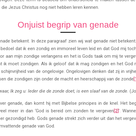
 die Jezus Christus nog niet hebben leren kennen.
Onjuist begrip van genade
ade betekent. In deze paragraaf zien wij wat genade niet betekent.
edoel dat ik een zondig en immoreel leven leid en dat God mij toch
hoor aan mijn zondige verlangens en het is Gods taak om mij te verge
at ik moet zondigen. Als ik geloof dat ik mag zondigen en het God ni
schijnvrijheid van de ongelovige. Ongelovigen denken dat zij in vrijh
sen die zondigen zijn onder de macht en heerschappij van de zonde
[
ar, Ik zeg u: Ieder die de zonde doet, is een slaaf van de zonde.
(Jo
ver genade, dan komt hij met Bijbelse principes in de knel. Het beg
veel meer in dan ‘God is bereid om zonden te vergeven
[2]
’. Wann
eer gezondigd heb. Gods genade strekt zich verder uit dan het verg
somvattende genade van God.