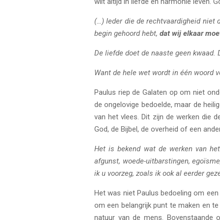
wilt altijd in liefde en harmonie leven.
(…) Ieder die de rechtvaardigheid niet d
begin gehoord hebt,
dat wij elkaar moe
De liefde doet de naaste geen kwaad. D
Want de hele wet wordt in één woord ve
Paulus riep de Galaten op om niet onder
de ongelovige bedoelde, maar de heili
van het vlees. Dit zijn de werken die
God, de Bijbel, de overheid of een ander
Het is bekend wat de werken van het vl
afgunst, woede-uitbarstingen, egoïsme,
ik u voorzeg, zoals ik ook al eerder ge
Het was niet Paulus bedoeling om een 
om een belangrijk punt te maken en te
natuur van de mens. Bovenstaande ops