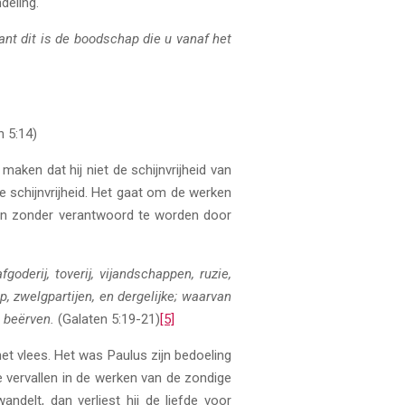
deling.
 Want dit is de boodschap die u vanaf het
n 5:14)
maken dat hij niet de schijnvrijheid van
 schijnvrijheid. Het gaat om de werken
even zonder verantwoord te worden door
oderij, toverij, vijandschappen, ruzie,
, zwelgpartijen, en dergelijke; waarvan
n beërven.
(Galaten 5:19-21)
[5]
t vlees. Het was Paulus zijn bedoeling
 vervallen in de werken van de zondige
elt, dan verliest hij de liefde voor