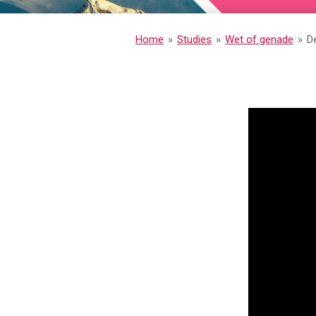
Home
»
Studies
»
Wet of genade
»
De