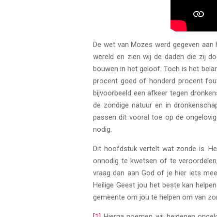
De wet van Mozes werd gegeven aan he
wereld en zien wij de daden die zij 
bouwen in het geloof. Toch is het belan
procent goed of honderd procent fout.
bijvoorbeeld een afkeer tegen dronkens
de zondige natuur en in dronkenschap,
passen dit vooral toe op de ongelovig
nodig.
Dit hoofdstuk vertelt wat zonde is. H
onnodig te kwetsen of te veroordelen, 
vraag dan aan God of je hier iets me
Heilige Geest jou het beste kan helpe
gemeente om jou te helpen om van zon
[1]
Hierna noemen wij heidenen ongelo