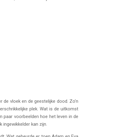
r de vloek en de geestelijke dood. Zo’n
schrikkelijke plek. Wat is de uitkomst
en paar voorbeelden hoe het leven in de
k ingewikkelder kan zijn.
rdt. Wat gebeurde er toen Adam en Eva