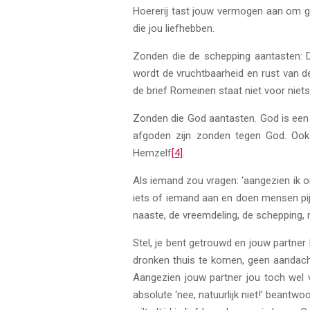
Hoererij tast jouw vermogen aan om g
die jou liefhebben.
Zonden die de schepping aantasten: D
wordt de vruchtbaarheid en rust van 
de brief Romeinen staat niet voor niet
Zonden die God aantasten. God is een 
afgoden zijn zonden tegen God. Oo
Hemzelf
[4]
.
Als iemand zou vragen: ‘aangezien ik o
iets of iemand aan en doen mensen pijn
naaste, de vreemdeling, de schepping,
Stel, je bent getrouwd en jouw partner h
dronken thuis te komen, geen aandach
Aangezien jouw partner jou toch wel ve
absolute ‘nee, natuurlijk niet!’ beantwo