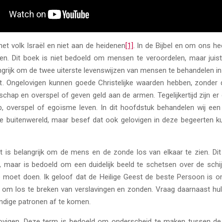
t volk Israël en niet aan de heidenen
[1]
. In de Bijbel en om ons he
doen. Dit boek is niet bedoeld om mensen te veroordelen, maar j
grijk om de twee uiterste levenswijzen van mensen te behandelen in d
 Ongelovigen kunnen goede Christelijke waarden hebben, zonder da
chap en overspel of geven geld aan de armen. Tegelijkertijd zijn e
 overspel of egoïsme leven. In dit hoofdstuk behandelen wij een 
e buitenwereld, maar besef dat ook gelovigen in deze begeerten kun
et is belangrijk om de mens en de zonde los van elkaar te zien. D
maar is bedoeld om een duidelijk beeld te schetsen over de schijnvr
e moet doen. Ik geloof dat de Heilige Geest de beste Persoon is o
n om los te breken van verslavingen en zonden. Vraag daarnaast hul
dige patronen af te komen.
vigen. Deze term is bedoeld om onderscheid te maken tussen de 