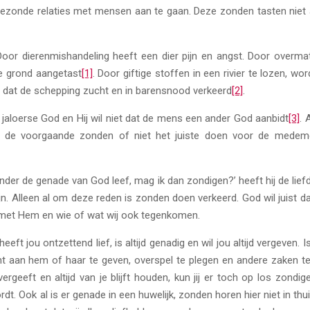
ezonde relaties met mensen aan te gaan. Deze zonden tasten niet a
oor dierenmishandeling heeft een dier pijn en angst. Door overma
de grond aangetast
[1]
. Door giftige stoffen in een rivier te lozen, wo
s dat de schepping zucht en in barensnood verkeerd
[2]
.
jaloerse God en Hij wil niet dat de mens een ander God aanbidt
[3]
. 
k de voorgaande zonden of niet het juiste doen voor de mede
nder de genade van God leef, mag ik dan zondigen?’ heeft hij de lief
. Alleen al om deze reden is zonden doen verkeerd. God wil juist da
 met Hem en wie of wat wij ook tegenkomen.
eeft jou ontzettend lief, is altijd genadig en wil jou altijd vergeven.
t aan hem of haar te geven, overspel te plegen en andere zaken 
rgeeft en altijd van je blijft houden, kun jij er toch op los zondi
ordt. Ook al is er genade in een huwelijk, zonden horen hier niet in t