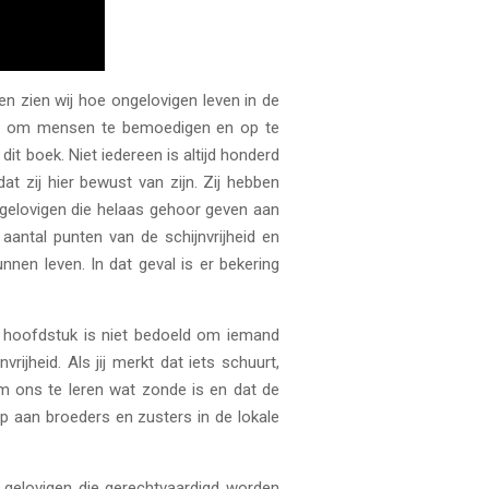
en zien wij hoe ongelovigen leven in de
uist om mensen te bemoedigen en op te
it boek. Niet iedereen is altijd honderd
t zij hier bewust van zijn. Zij hebben
r gelovigen die helaas gehoor geven aan
aantal punten van de schijnvrijheid en
nen leven. In dat geval is er bekering
it hoofdstuk is niet bedoeld om iemand
ijheid. Als jij merkt dat iets schuurt,
m ons te leren wat zonde is en dat de
p aan broeders en zusters in de lokale
gelovigen die gerechtvaardigd worden