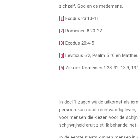
zichzelf, God en de medemens.
[1]
Exodus 23:10-11
[2]
Romeinen 8:20-22
[3]
Exodus 20:4-5
[4]
Leviticus 6:2, Psalm 51:6 en Matthe
[5]
Zie ook Romeinen 1:28-32, 13:9, 13:1
In deel 1 zagen wij de uitkomst als ie
persoon kan nooit rechtvaardig leven,
voor mensen die kiezen voor de schijnv
schijnvrijheid eruit ziet. Ik behandel h
In de eerste plaats kunnen mensen in