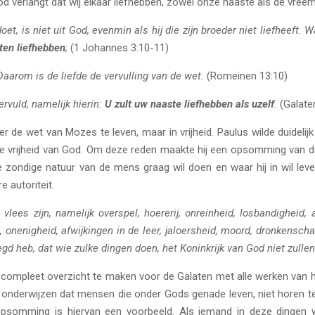
 God verlangt dat wij elkaar liefhebben, zowel onze naaste als de vreem
oet, is niet uit God, evenmin als hij die zijn broeder niet liefheeft.
ten liefhebben
;
(1 Johannes 3:10-11)
aarom is de liefde de vervulling van de wet.
(Romeinen 13:10)
rvuld, namelijk hierin:
U zult uw naaste liefhebben als uzelf
.
(Galate
 de wet van Mozes te leven, maar in vrijheid. Paulus wilde duidelijk 
ge vrijheid van God. Om deze reden maakte hij een opsomming van de
 de zondige natuur van de mens graag wil doen en waar hij in wil l
e autoriteit.
ees zijn, namelijk overspel, hoererij, onreinheid, losbandigheid, afg
 onenigheid, afwijkingen in de leer, jaloersheid, moord, dronkenschap
zegd heb, dat wie zulke dingen doen, het Koninkrijk van God niet zulle
compleet overzicht te maken voor de Galaten met alle werken van he
 onderwijzen dat mensen die onder Gods genade leven, niet horen te
omming is hiervan een voorbeeld. Als iemand in deze dingen wand