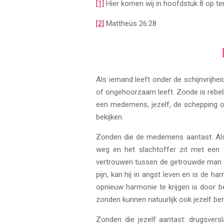
[1]
Hier komen wij in hoofdstuk 8 op te
[2]
Mattheüs 26:28
Als iemand leeft onder de schijnvrijhei
of ongehoorzaam leeft. Zonde is rebell
een medemens, jezelf, de schepping of 
bekijken.
Zonden die de medemens aantast: Als 
weg en het slachtoffer zit met een 
vertrouwen tussen de getrouwde man en
pijn, kan hij in angst leven en is de
opnieuw harmonie te krijgen is door b
zonden kunnen natuurlijk ook jezelf be
Zonden die jezelf aantast: drugsversl