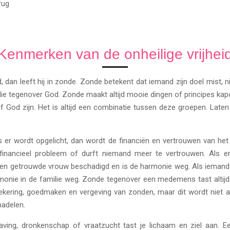
rug
Kenmerken van de onheilige vrijhei
d, dan leeft hij in zonde. Zonde betekent dat iemand zijn doel mist, 
ie tegenover God. Zonde maakt altijd mooie dingen of principes kapot
God zijn. Het is altijd een combinatie tussen deze groepen. Laten 
er wordt opgelicht, dan wordt de financiën en vertrouwen van het 
financieel probleem of durft niemand meer te vertrouwen. Als er
 getrouwde vrouw beschadigd en is de harmonie weg. Als iemand zij
 harmonie in de familie weg. Zonde tegenover een medemens tast alti
ekering, goedmaken en vergeving van zonden, maar dit wordt niet a
nadelen.
aving, dronkenschap of vraatzucht tast je lichaam en ziel aan. Ee