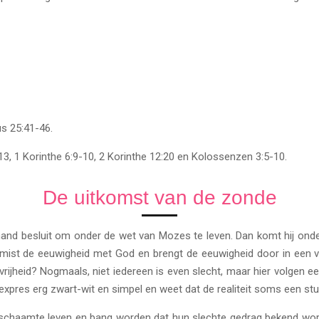
üs 25:41-46.
3, 1 Korinthe 6:9-10, 2 Korinthe 12:20 en Kolossenzen 3:5-10.
De uitkomst van de zonde
mand besluit om onder de wet van Mozes te leven. Dan komt hij onde
 mist de eeuwigheid met God en brengt de eeuwigheid door in een ver
rijheid? Nogmaals, niet iedereen is even slecht, maar hier volgen e
et expres erg zwart-wit en simpel en weet dat de realiteit soms een stu
 schaamte leven en bang worden dat hun slechte gedrag bekend wo