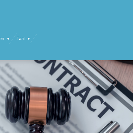
en
Taal