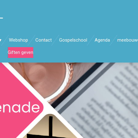
L
Webshop
Contact
Gospelschool
Agenda
meebouw
Giften geven