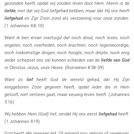
gezonden heeft, opdat wij zouden leven door Hem. Hierin is de
liefde
, niet dat wij God liefgehad hebben, maar dat Hij ons heeft
liefgehad
en Zijn Zoon zond als verzoening voor onze zonden.
(1 Johannes 4:8-10)
Want ik ben ervan overtuigd dat noch dood, noch leven, noch
engelen, noch overheden, noch krachten, noch tegenwoordige,
noch toekomstige dingen, noch hoogte, noch diepte, noch enig
ander schepsel ons zal kunnen scheiden van de
liefde van God
in Christus Jezus, onze Heere.
(Romeinen 8:38-39)
Want zo
lief
heeft God de wereld gehad, dat Hij Zijn
eniggeboren Zoon gegeven heeft, opdat ieder die in Hem
gelooft, niet verloren gaat, maar eeuwig leven heeft.
(Johannes
3:16)
Wij hebben Hem (God) lief, omdat Hij ons eerst
liefgehad
heeft.
(1 Johannes 4:19)
God heeft alle mensen lief. Of iemand nou gelovig of ongelovig,