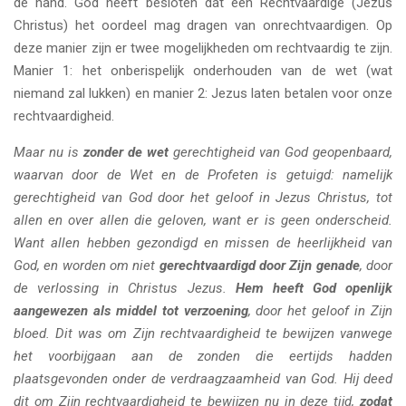
de hand. God heeft besloten dat een Rechtvaardige (Jezus
Christus) het oordeel mag dragen van onrechtvaardigen. Op
deze manier zijn er twee mogelijkheden om rechtvaardig te zijn.
Manier 1: het onberispelijk onderhouden van de wet (wat
niemand zal lukken) en manier 2: Jezus laten betalen voor onze
rechtvaardigheid.
Maar nu is
zonder de wet
gerechtigheid van God geopenbaard,
waarvan door de Wet en de Profeten is getuigd: namelijk
gerechtigheid van God door het geloof in Jezus Christus, tot
allen en over allen die geloven, want er is geen onderscheid.
Want allen hebben gezondigd en missen de heerlijkheid van
God, en worden om niet
gerechtvaardigd door Zijn genade
, door
de verlossing in Christus Jezus.
Hem heeft God openlijk
aangewezen als middel tot verzoening
, door het geloof in Zijn
bloed. Dit was om Zijn rechtvaardigheid te bewijzen vanwege
het voorbijgaan aan de zonden die eertijds hadden
plaatsgevonden onder de verdraagzaamheid van God. Hij deed
dit om Zijn rechtvaardigheid te bewijzen nu in deze tijd,
zodat