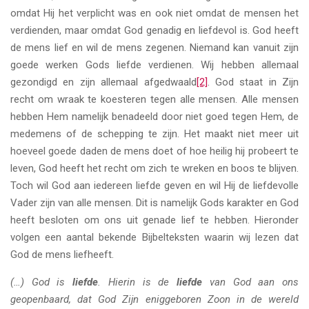
omdat Hij het verplicht was en ook niet omdat de mensen het
verdienden, maar omdat God genadig en liefdevol is. God heeft
de mens lief en wil de mens zegenen. Niemand kan vanuit zijn
goede werken Gods liefde verdienen. Wij hebben allemaal
gezondigd en zijn allemaal afgedwaald
[2]
. God staat in Zijn
recht om wraak te koesteren tegen alle mensen. Alle mensen
hebben Hem namelijk benadeeld door niet goed tegen Hem, de
medemens of de schepping te zijn. Het maakt niet meer uit
hoeveel goede daden de mens doet of hoe heilig hij probeert te
leven, God heeft het recht om zich te wreken en boos te blijven.
Toch wil God aan iedereen liefde geven en wil Hij de liefdevolle
Vader zijn van alle mensen. Dit is namelijk Gods karakter en God
heeft besloten om ons uit genade lief te hebben. Hieronder
volgen een aantal bekende Bijbelteksten waarin wij lezen dat
God de mens liefheeft.
(…) God is
liefde
. Hierin is de
liefde
van God aan ons
geopenbaard, dat God Zijn eniggeboren Zoon in de wereld