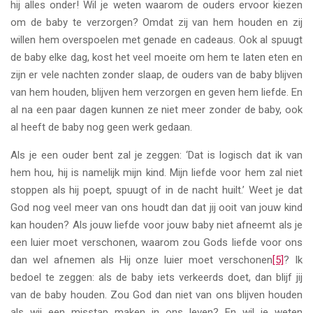
hij alles onder! Wil je weten waarom de ouders ervoor kiezen
om de baby te verzorgen? Omdat zij van hem houden en zij
willen hem overspoelen met genade en cadeaus. Ook al spuugt
de baby elke dag, kost het veel moeite om hem te laten eten en
zijn er vele nachten zonder slaap, de ouders van de baby blijven
van hem houden, blijven hem verzorgen en geven hem liefde. En
al na een paar dagen kunnen ze niet meer zonder de baby, ook
al heeft de baby nog geen werk gedaan.
Als je een ouder bent zal je zeggen: ‘Dat is logisch dat ik van
hem hou, hij is namelijk mijn kind. Mijn liefde voor hem zal niet
stoppen als hij poept, spuugt of in de nacht huilt.’ Weet je dat
God nog veel meer van ons houdt dan dat jij ooit van jouw kind
kan houden? Als jouw liefde voor jouw baby niet afneemt als je
een luier moet verschonen, waarom zou Gods liefde voor ons
dan wel afnemen als Hij onze luier moet verschonen
[5]
? Ik
bedoel te zeggen: als de baby iets verkeerds doet, dan blijf jij
van de baby houden. Zou God dan niet van ons blijven houden
als wij een misstap maken in ons leven? En wil je weten