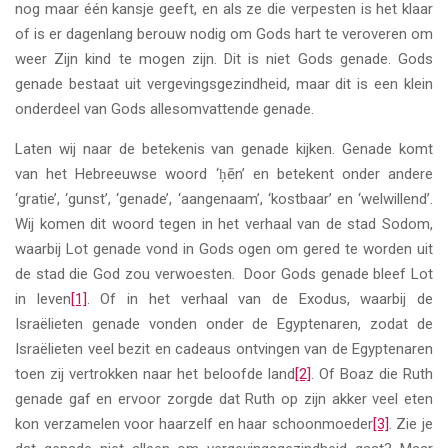
nog maar één kansje geeft, en als ze die verpesten is het klaar
of is er dagenlang berouw nodig om Gods hart te veroveren om
weer Zijn kind te mogen zijn. Dit is niet Gods genade. Gods
genade bestaat uit vergevingsgezindheid, maar dit is een klein
onderdeel van Gods allesomvattende genade.
Laten wij naar de betekenis van genade kijken. Genade komt
van het Hebreeuwse woord ‘ḥēn’ en betekent onder andere
‘gratie’, ‘gunst’, ‘genade’, ‘aangenaam’, ‘kostbaar’ en ‘welwillend’.
Wij komen dit woord tegen in het verhaal van de stad Sodom,
waarbij Lot genade vond in Gods ogen om gered te worden uit
de stad die God zou verwoesten. Door Gods genade bleef Lot
in leven
[1]
. Of in het verhaal van de Exodus, waarbij de
Israëlieten genade vonden onder de Egyptenaren, zodat de
Israëlieten veel bezit en cadeaus ontvingen van de Egyptenaren
toen zij vertrokken naar het beloofde land
[2]
. Of Boaz die Ruth
genade gaf en ervoor zorgde dat Ruth op zijn akker veel eten
kon verzamelen voor haarzelf en haar schoonmoeder
[3]
. Zie je