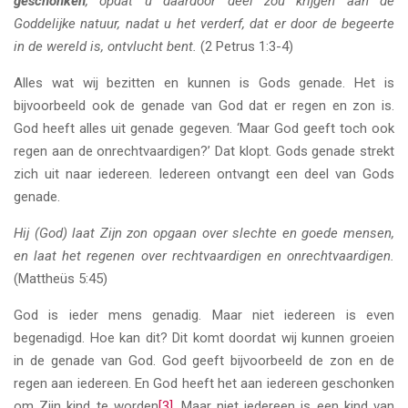
geschonken
, opdat u daardoor deel zou krijgen aan de
Goddelijke natuur, nadat u het verderf, dat er door de begeerte
in de wereld is, ontvlucht bent.
(2 Petrus 1:3-4)
Alles wat wij bezitten en kunnen is Gods genade. Het is
bijvoorbeeld ook de genade van God dat er regen en zon is.
God heeft alles uit genade gegeven. ‘Maar God geeft toch ook
regen aan de onrechtvaardigen?’ Dat klopt. Gods genade strekt
zich uit naar iedereen. Iedereen ontvangt een deel van Gods
genade.
Hij (God) laat Zijn zon opgaan over slechte en goede mensen,
en laat het regenen over rechtvaardigen en onrechtvaardigen.
(Mattheüs 5:45)
God is ieder mens genadig. Maar niet iedereen is even
begenadigd. Hoe kan dit? Dit komt doordat wij kunnen groeien
in de genade van God. God geeft bijvoorbeeld de zon en de
regen aan iedereen. En God heeft het aan iedereen geschonken
om Zijn kind te worden
[3]
. Maar niet iedereen is een kind van