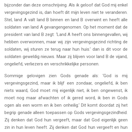
bijzonder dan deze omschrijving. Als ik geloof dat God mij enkel
vergevingsgezind is, dan hoeft dit mijn leven niet te veranderen.
Stel, land A valt land B binnen en land B overwint en heeft alle
soldaten van land A gevangengenomen. Op het moment dat de
president van land B zegt: ‘Land A heeft ons binnengevallen, wij
hebben overwonnen, maar wij zijn vergevingsgezind richting de
soldaten, wij sturen ze terug naar hun huis.’ dan is dit voor de
soldaten geweldig nieuws. Maar zij blijven voor land B de vijand,
ongeliefd, verliezers en verschrikkelijke personen.
Sommige gelovigen zien Gods genade als: ‘God is mij
vergevingsgezind, maar ik blijf een zondaar, ongeliefd, ik ben
niets waard, God moet mij eigenlijk niet, ik ben ongewenst, ik
moet nog maar afwachten of ik gered word, ik ben in Gods
ogen als een worm en ik ben onheilig.’ Dit komt doordat zij het
begrip genade alleen toepassen op Gods vergevingsgezindheid.
Zij denken dat God hun vergeeft, maar dat God eigenlijk geen
zin in hun leven heeft. Zij denken dat God hun vergeeft en hun