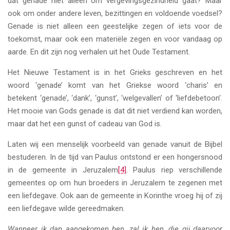
dat genade niet alleen om vergevingsgezindheid gaat? Maar
ook om onder andere leven, bezittingen en voldoende voedsel?
Genade is niet alleen een geestelijke zegen of iets voor de
toekomst, maar ook een materiële zegen en voor vandaag op
aarde. En dit zijn nog verhalen uit het Oude Testament.
Het Nieuwe Testament is in het Grieks geschreven en het
woord ‘genade’ komt van het Griekse woord ‘charis’ en
betekent ‘genade’, ‘dank’, ‘gunst’, ‘welgevallen’ of ‘liefdebetoon’.
Het mooie van Gods genade is dat dit niet verdiend kan worden,
maar dat het een gunst of cadeau van God is.
Laten wij een menselijk voorbeeld van genade vanuit de Bijbel
bestuderen. In de tijd van Paulus ontstond er een hongersnood
in de gemeente in Jeruzalem
[4]
. Paulus riep verschillende
gemeentes op om hun broeders in Jeruzalem te zegenen met
een liefdegave. Ook aan de gemeente in Korinthe vroeg hij of zij
een liefdegave wilde gereedmaken.
Wanneer ik dan aangekomen ben, zal ik hen, die gij daarvoor