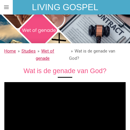
LIVING GOSPEL
Ga
direct
naar
de
hoofdinhoud
Home
»
Studies
»
Wet of
»
Wat is de genade van
genade
God?
Wat is de genade van God?