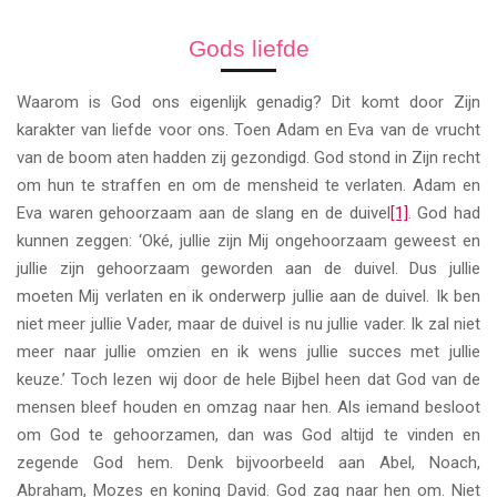
Gods liefde
Waarom is God ons eigenlijk genadig? Dit komt door Zijn
karakter van liefde voor ons. Toen Adam en Eva van de vrucht
van de boom aten hadden zij gezondigd. God stond in Zijn recht
om hun te straffen en om de mensheid te verlaten. Adam en
Eva waren gehoorzaam aan de slang en de duivel
[1]
. God had
kunnen zeggen: ‘Oké, jullie zijn Mij ongehoorzaam geweest en
jullie zijn gehoorzaam geworden aan de duivel. Dus jullie
moeten Mij verlaten en ik onderwerp jullie aan de duivel. Ik ben
niet meer jullie Vader, maar de duivel is nu jullie vader. Ik zal niet
meer naar jullie omzien en ik wens jullie succes met jullie
keuze.’ Toch lezen wij door de hele Bijbel heen dat God van de
mensen bleef houden en omzag naar hen. Als iemand besloot
om God te gehoorzamen, dan was God altijd te vinden en
zegende God hem. Denk bijvoorbeeld aan Abel, Noach,
Abraham, Mozes en koning David. God zag naar hen om. Niet