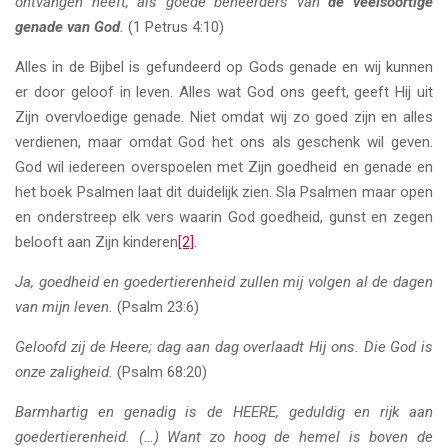
ontvangen heeft, als goede beheerders van
de veelsoortige
genade van God
.
(1 Petrus 4:10)
Alles in de Bijbel is gefundeerd op Gods genade en wij kunnen
er door geloof in leven. Alles wat God ons geeft, geeft Hij uit
Zijn overvloedige genade. Niet omdat wij zo goed zijn en alles
verdienen, maar omdat God het ons als geschenk wil geven.
God wil iedereen overspoelen met Zijn goedheid en genade en
het boek Psalmen laat dit duidelijk zien. Sla Psalmen maar open
en onderstreep elk vers waarin God goedheid, gunst en zegen
belooft aan Zijn kinderen
[2]
.
Ja, goedheid en goedertierenheid zullen mij volgen al de dagen
van mijn leven.
(Psalm 23:6)
Geloofd zij de Heere; dag aan dag overlaadt Hij ons. Die God is
onze zaligheid.
(Psalm 68:20)
Barmhartig en genadig is de HEERE, geduldig en rijk aan
goedertierenheid. (…) Want zo hoog de hemel is boven de