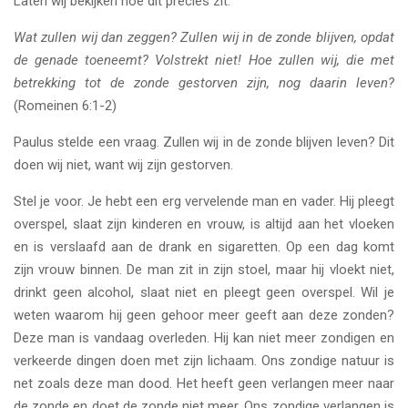
Laten wij bekijken hoe dit precies zit.
Wat zullen wij dan zeggen? Zullen wij in de zonde blijven, opdat
de genade toeneemt? Volstrekt niet! Hoe zullen wij, die met
betrekking tot de zonde gestorven zijn, nog daarin leven?
(Romeinen 6:1-2)
Paulus stelde een vraag. Zullen wij in de zonde blijven leven? Dit
doen wij niet, want wij zijn gestorven.
Stel je voor. Je hebt een erg vervelende man en vader. Hij pleegt
overspel, slaat zijn kinderen en vrouw, is altijd aan het vloeken
en is verslaafd aan de drank en sigaretten. Op een dag komt
zijn vrouw binnen. De man zit in zijn stoel, maar hij vloekt niet,
drinkt geen alcohol, slaat niet en pleegt geen overspel. Wil je
weten waarom hij geen gehoor meer geeft aan deze zonden?
Deze man is vandaag overleden. Hij kan niet meer zondigen en
verkeerde dingen doen met zijn lichaam. Ons zondige natuur is
net zoals deze man dood. Het heeft geen verlangen meer naar
de zonde en doet de zonde niet meer. Ons zondige verlangen is