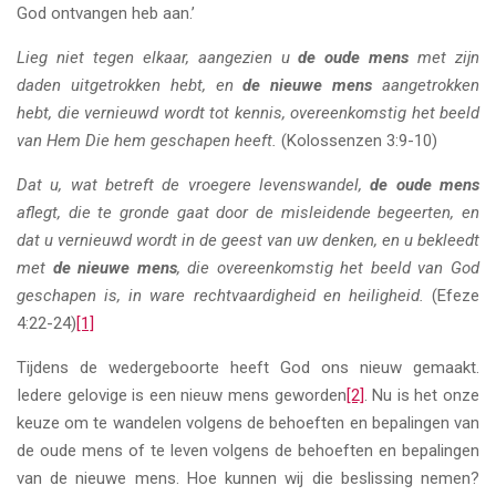
God ontvangen heb aan.’
Lieg niet tegen elkaar, aangezien u
de oude mens
met zijn
daden uitgetrokken hebt, en
de nieuwe mens
aangetrokken
hebt, die vernieuwd wordt tot kennis, overeenkomstig het beeld
van Hem Die hem geschapen heeft.
(Kolossenzen 3:9-10)
Dat u, wat betreft de vroegere levenswandel,
de oude mens
aflegt, die te gronde gaat door de misleidende begeerten, en
dat u vernieuwd wordt in de geest van uw denken, en u bekleedt
met
de nieuwe mens
, die overeenkomstig het beeld van God
geschapen is, in ware rechtvaardigheid en heiligheid.
(Efeze
4:22-24)
[1]
Tijdens de wedergeboorte heeft God ons nieuw gemaakt.
Iedere gelovige is een nieuw mens geworden
[2]
. Nu is het onze
keuze om te wandelen volgens de behoeften en bepalingen van
de oude mens of te leven volgens de behoeften en bepalingen
van de nieuwe mens. Hoe kunnen wij die beslissing nemen?