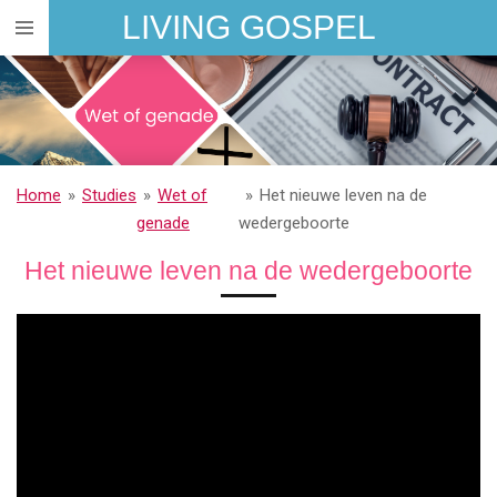
LIVING GOSPEL
Ga
direct
naar
de
hoofdinhoud
Home
»
Studies
»
Wet of
»
Het nieuwe leven na de
genade
wedergeboorte
Het nieuwe leven na de wedergeboorte