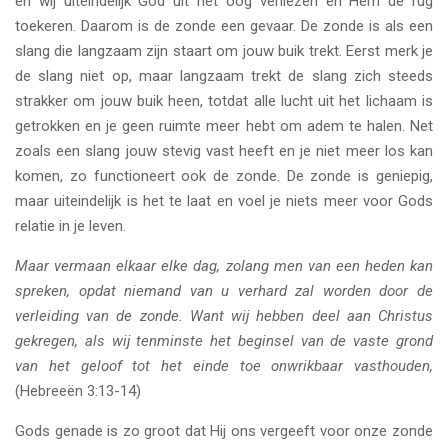
en wij uiteindelijk God uit het oog verliezen en Hem de rug
toekeren. Daarom is de zonde een gevaar. De zonde is als een
slang die langzaam zijn staart om jouw buik trekt. Eerst merk je
de slang niet op, maar langzaam trekt de slang zich steeds
strakker om jouw buik heen, totdat alle lucht uit het lichaam is
getrokken en je geen ruimte meer hebt om adem te halen. Net
zoals een slang jouw stevig vast heeft en je niet meer los kan
komen, zo functioneert ook de zonde. De zonde is geniepig,
maar uiteindelijk is het te laat en voel je niets meer voor Gods
relatie in je leven.
Maar vermaan elkaar elke dag, zolang men van een heden kan
spreken, opdat niemand van u verhard zal worden door de
verleiding van de zonde. Want wij hebben deel aan Christus
gekregen, als wij tenminste het beginsel van de vaste grond
van het geloof tot het einde toe onwrikbaar vasthouden,
(Hebreeën 3:13-14)
Gods genade is zo groot dat Hij ons vergeeft voor onze zonde