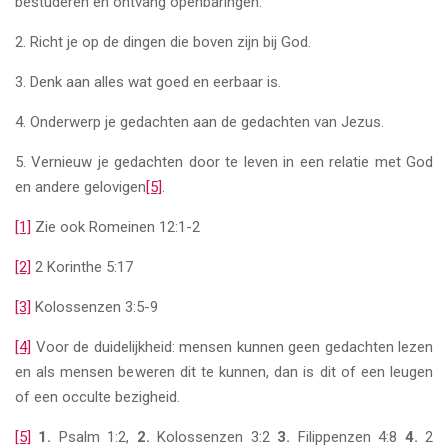
bestuderen en ontvang openbaringen.
2. Richt je op de dingen die boven zijn bij God.
3. Denk aan alles wat goed en eerbaar is.
4. Onderwerp je gedachten aan de gedachten van Jezus.
5. Vernieuw je gedachten door te leven in een relatie met God
en andere gelovigen
[5]
.
[1]
Zie ook Romeinen 12:1-2
[2]
2 Korinthe 5:17
[3]
Kolossenzen 3:5-9
[4]
Voor de duidelijkheid: mensen kunnen geen gedachten lezen
en als mensen beweren dit te kunnen, dan is dit of een leugen
of een occulte bezigheid.
[5]
1.
Psalm 1:2,
2.
Kolossenzen 3:2
3.
Filippenzen 4:8
4.
2