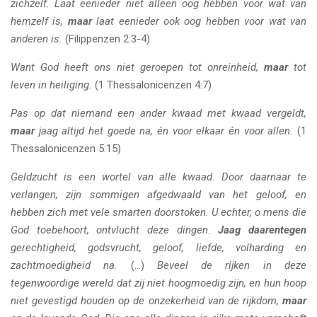
zichzelf. Laat eenieder niet alleen oog hebben voor wat van
hemzelf is,
maar
laat eenieder ook oog hebben voor wat van
anderen is.
(Filippenzen 2:3-4)
Want God heeft ons niet geroepen tot onreinheid,
maar
tot
leven in heiliging.
(1 Thessalonicenzen 4:7)
Pas op dat niemand een ander kwaad met kwaad vergeldt,
maar
jaag altijd het goede na, én voor elkaar én voor allen.
(1
Thessalonicenzen 5:15)
Geldzucht is een wortel van alle kwaad. Door daarnaar te
verlangen, zijn sommigen afgedwaald van het geloof, en
hebben zich met vele smarten doorstoken. U echter, o mens die
God toebehoort, ontvlucht deze dingen.
Jaag daarentegen
gerechtigheid, godsvrucht, geloof, liefde, volharding en
zachtmoedigheid na.
(…)
Beveel de rijken in deze
tegenwoordige wereld dat zij niet hoogmoedig zijn, en hun hoop
niet gevestigd houden op de onzekerheid van de rijkdom,
maar