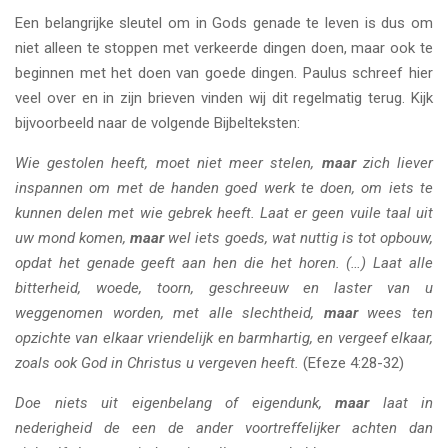
Een belangrijke sleutel om in Gods genade te leven is dus om
niet alleen te stoppen met verkeerde dingen doen, maar ook te
beginnen met het doen van goede dingen. Paulus schreef hier
veel over en in zijn brieven vinden wij dit regelmatig terug. Kijk
bijvoorbeeld naar de volgende Bijbelteksten:
Wie gestolen heeft, moet niet meer stelen,
maar
zich liever
inspannen om met de handen goed werk te doen, om iets te
kunnen delen met wie gebrek heeft. Laat er geen vuile taal uit
uw mond komen,
maar
wel iets goeds, wat nuttig is tot opbouw,
opdat het genade geeft aan hen die het horen. (…) Laat alle
bitterheid, woede, toorn, geschreeuw en laster van u
weggenomen worden, met alle slechtheid,
maar
wees ten
opzichte van elkaar vriendelijk en barmhartig, en vergeef elkaar,
zoals ook God in Christus u vergeven heeft.
(Efeze 4:28-32)
Doe niets uit eigenbelang of eigendunk,
maar
laat in
nederigheid de een de ander voortreffelijker achten dan