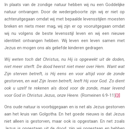
In plaats van de zondige natuur hebben wij nu een Goddelijke
natuur ontvangen. Door de wedergeboorte zijn wij er niet op
achteruitgegaan omdat wij met bepaalde levensstijlen moesten
breken en niets meer mag, wij zijn er op vooruitgegaan omdat
wij nu volgens de beste levensstijl leven en wij een nieuwe
identiteit ontvangen hebben. Wij leven een leven samen met
Jezus en mogen ons als geliefde kinderen gedragen.
Wij weten toch dat Christus, nu Hij is opgewekt uit de doden,
niet meer sterft. De dood heerst niet meer over Hem. Want wat
Zijn sterven betreft, is Hij eens en voor altijd voor de zonde
gestorven, en wat Zijn leven betreft, leeft Hij voor God. Zo dient
ook u uzelf te rekenen als dood voor de zonde, maar levend
voor God in Christus Jezus, onze Heere.
(Romeinen 6:9-11)
[3]
Ons oude natuur is voorbijgegaan en is net als Jezus gestorven
aan het kruis van Golgotha. En het goede nieuws is dat Jezus
niet alleen is gestorven, maar ook is opgestaan. En net zoals
Jezus is opgestaan uit de dood, zijn wij opgestaan en hebben