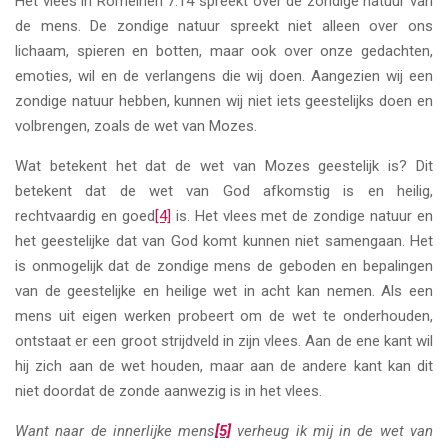
Het vlees in Romeinen 7:14 spreekt over de zondige natuur van
de mens. De zondige natuur spreekt niet alleen over ons
lichaam, spieren en botten, maar ook over onze gedachten,
emoties, wil en de verlangens die wij doen. Aangezien wij een
zondige natuur hebben, kunnen wij niet iets geestelijks doen en
volbrengen, zoals de wet van Mozes.
Wat betekent het dat de wet van Mozes geestelijk is? Dit
betekent dat de wet van God afkomstig is en heilig,
rechtvaardig en goed
[4]
is. Het vlees met de zondige natuur en
het geestelijke dat van God komt kunnen niet samengaan. Het
is onmogelijk dat de zondige mens de geboden en bepalingen
van de geestelijke en heilige wet in acht kan nemen. Als een
mens uit eigen werken probeert om de wet te onderhouden,
ontstaat er een groot strijdveld in zijn vlees. Aan de ene kant wil
hij zich aan de wet houden, maar aan de andere kant kan dit
niet doordat de zonde aanwezig is in het vlees.
Want naar de innerlijke mens
[5]
verheug ik mij in de wet van