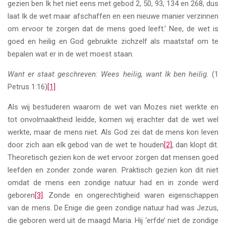
gezien ben Ik het niet eens met gebod 2, 50, 93, 134 en 268, dus
laat Ik de wet maar afschaffen en een nieuwe manier verzinnen
om ervoor te zorgen dat de mens goed leeft.’ Nee, de wet is
goed en heilig en God gebruikte zichzelf als maatstaf om te
bepalen wat er in de wet moest staan.
Want er staat geschreven: Wees heilig, want Ik ben heilig.
(1
Petrus 1:16)
[1]
Als wij bestuderen waarom de wet van Mozes niet werkte en
tot onvolmaaktheid leidde, komen wij erachter dat de wet wel
werkte, maar de mens niet. Als God zei dat de mens kon leven
door zich aan elk gebod van de wet te houden
[2]
, dan klopt dit.
Theoretisch gezien kon de wet ervoor zorgen dat mensen goed
leefden en zonder zonde waren. Praktisch gezien kon dit niet
omdat de mens een zondige natuur had en in zonde werd
geboren
[3]
. Zonde en ongerechtigheid waren eigenschappen
van de mens. De Enige die geen zondige natuur had was Jezus,
die geboren werd uit de maagd Maria. Hij ‘erfde’ niet de zondige