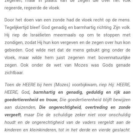
zegenen, maar in plaats van de zegen die over het volk
regeerde, regeerde de vloek.
Door het doen van een zonde had de vloek recht op de mens.
Tegelijkertijd bleef God genadig en barmhartig richting Zijn volk.
Hij riep de Israëlieten meermaals op om te stoppen met
zondigen, zodat Hij hun kon vergeven en de zegen over hun kon
gebieden. God wilde niet dat de mens gebukt ging onder de
vloek, maar wilde hem juist zegenen met bovennatuurlijke
zegen. Ook onder de wet van Mozes was Gods genade
zichtbaar.
Toen de HEERE bij hem (Mozes) voorbijkwam, riep Hij: HEERE,
HEERE, God
, barmhartig en genadig, geduldig en rijk aan
goedertierenheid en trouw
, Die goedertierenheid blijft bewijzen
aan duizenden,
Die ongerechtigheid, overtreding en zonde
vergeeft
, maar Die de schuldige zeker niet voor onschuldig
houdt en de ongerechtigheid van de vaders vergeldt aan de
kinderen en kleinkinderen, tot in het derde en vierde geslacht
.