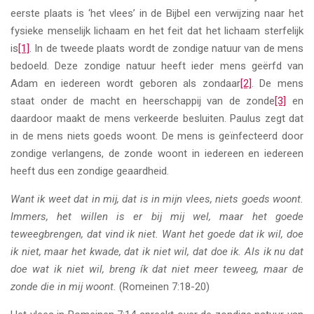
eerste plaats is ‘het vlees’ in de Bijbel een verwijzing naar het
fysieke menselijk lichaam en het feit dat het lichaam sterfelijk
is
[1]
. In de tweede plaats wordt de zondige natuur van de mens
bedoeld. Deze zondige natuur heeft ieder mens geërfd van
Adam en iedereen wordt geboren als zondaar
[2]
. De mens
staat onder de macht en heerschappij van de zonde
[3]
en
daardoor maakt de mens verkeerde besluiten. Paulus zegt dat
in de mens niets goeds woont. De mens is geïnfecteerd door
zondige verlangens, de zonde woont in iedereen en iedereen
heeft dus een zondige geaardheid.
Want ik weet dat in mij, dat is in mijn vlees, niets goeds woont.
Immers, het willen is er bij mij wel, maar het goede
teweegbrengen, dat vind ik niet. Want het goede dat ik wil, doe
ik niet, maar het kwade, dat ik niet wil, dat doe ik. Als ik nu dat
doe wat ik niet wil, breng ík dat niet meer teweeg, maar de
zonde die in mij woont.
(Romeinen 7:18-20)