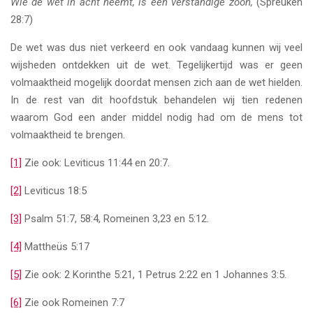
Wie de wet in acht neemt, is een verstandige zoon,
(Spreuken
28:7)
De wet was dus niet verkeerd en ook vandaag kunnen wij veel
wijsheden ontdekken uit de wet. Tegelijkertijd was er geen
volmaaktheid mogelijk doordat mensen zich aan de wet hielden.
In de rest van dit hoofdstuk behandelen wij tien redenen
waarom God een ander middel nodig had om de mens tot
volmaaktheid te brengen.
[1]
Zie ook: Leviticus 11:44 en 20:7.
[2]
Leviticus 18:5
[3]
Psalm 51:7, 58:4, Romeinen 3,23 en 5:12.
[4]
Mattheüs 5:17
[5]
Zie ook: 2 Korinthe 5:21, 1 Petrus 2:22 en 1 Johannes 3:5.
[6]
Zie ook Romeinen 7:7