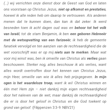
(…) wij verrichten onze dienst door de Geest van God en laten
ons voorstaan op Christus Jezus,
niet op afkomst en prestaties
,
hoewel ik alle reden heb om daarop te vertrouwen. Als anderen
menen dat te kunnen doen, dan kan ik dat zeker. Ik werd
besneden toen ik acht dagen oud was en
behoor tot het volk
van Israël
, tot de stam Benjamin, ik ben
een geboren Hebreeër
met de wetsopvatting van een farizeeër
, ik heb de gemeente
fanatiek vervolgd en ten aanzien van de rechtvaardigheid die de
wet voorschrijft was er op mij
niets aan te merken
. Maar wat
voor mij winst was, ben ik omwille van Christus als
verlies
gaan
beschouwen. Sterker nog, alles beschouw ik als verlies, want
alles wordt overtroffen door het kennen van Christus Jezus,
mijn Heer, omwille van wie ik alles heb prijsgegeven.
In mijn
ogen is het waardeloze troep
, want ik wil Christus winnen en
één met Hem zijn – niet dankzij mijn eigen rechtvaardigheid
door het naleven van de wet, maar dankzij de rechtvaardigheid
die er is door het geloof in Christus en die God toekent op
grond van geloof.
(Filippenzen 3:3-9. NBV21)