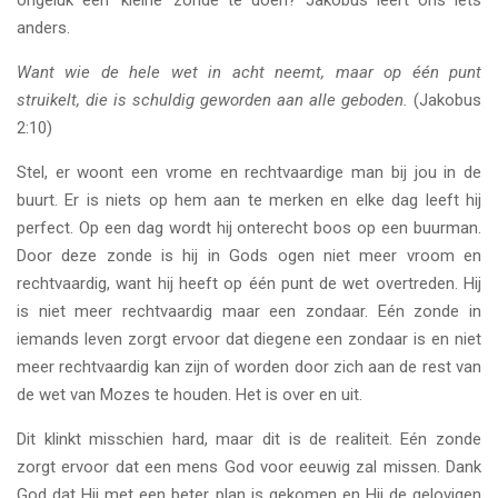
ongeluk een ‘kleine’ zonde te doen? Jakobus leert ons iets
anders.
Want wie de hele wet in acht neemt, maar op één punt
struikelt, die is schuldig geworden aan alle geboden.
(Jakobus
2:10)
Stel, er woont een vrome en rechtvaardige man bij jou in de
buurt. Er is niets op hem aan te merken en elke dag leeft hij
perfect. Op een dag wordt hij onterecht boos op een buurman.
Door deze zonde is hij in Gods ogen niet meer vroom en
rechtvaardig, want hij heeft op één punt de wet overtreden. Hij
is niet meer rechtvaardig maar een zondaar. Eén zonde in
iemands leven zorgt ervoor dat diegene een zondaar is en niet
meer rechtvaardig kan zijn of worden door zich aan de rest van
de wet van Mozes te houden. Het is over en uit.
Dit klinkt misschien hard, maar dit is de realiteit. Eén zonde
zorgt ervoor dat een mens God voor eeuwig zal missen. Dank
God dat Hij met een beter plan is gekomen en Hij de gelovigen