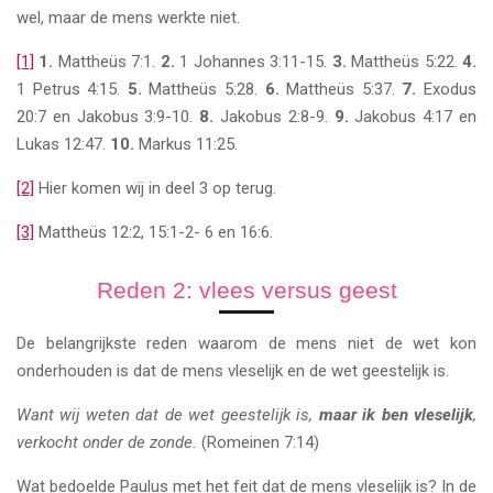
wel, maar de mens werkte niet.
[1]
1.
Mattheüs 7:1.
2.
1 Johannes 3:11-15.
3.
Mattheüs 5:22.
4.
1 Petrus 4:15.
5.
Mattheüs 5:28.
6.
Mattheüs 5:37.
7.
Exodus
20:7 en Jakobus 3:9-10.
8.
Jakobus 2:8-9.
9.
Jakobus 4:17 en
Lukas 12:47.
10.
Markus 11:25.
[2]
Hier komen wij in deel 3 op terug.
[3]
Mattheüs 12:2, 15:1-2- 6 en 16:6.
Reden 2: vlees versus geest
De belangrijkste reden waarom de mens niet de wet kon
onderhouden is dat de mens vleselijk en de wet geestelijk is.
Want wij weten dat de wet geestelijk is,
maar ik ben vleselijk
,
verkocht onder de zonde.
(Romeinen 7:14)
Wat bedoelde Paulus met het feit dat de mens vleselijk is? In de