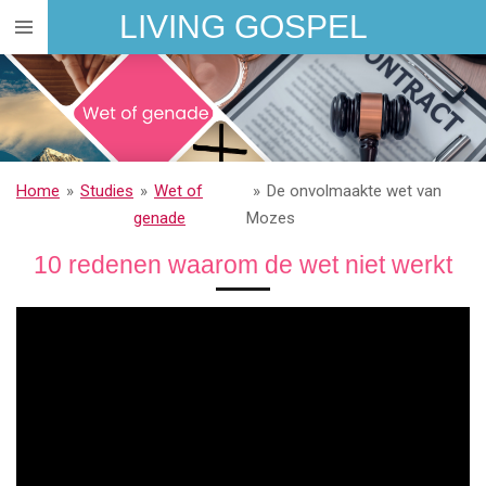
LIVING GOSPEL
Ga
direct
naar
de
hoofdinhoud
Home
»
Studies
»
Wet of
»
De onvolmaakte wet van
genade
Mozes
10 redenen waarom de wet niet werkt