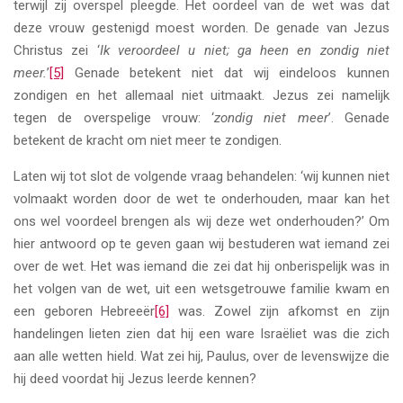
terwijl zij overspel pleegde. Het oordeel van de wet was dat
deze vrouw gestenigd moest worden. De genade van Jezus
Christus zei ‘
Ik veroordeel u niet; ga heen en zondig niet
meer.
’
[5]
Genade betekent niet dat wij eindeloos kunnen
zondigen en het allemaal niet uitmaakt. Jezus zei namelijk
tegen de overspelige vrouw: ‘
zondig niet meer
’. Genade
betekent de kracht om niet meer te zondigen.
Laten wij tot slot de volgende vraag behandelen: ‘wij kunnen niet
volmaakt worden door de wet te onderhouden, maar kan het
ons wel voordeel brengen als wij deze wet onderhouden?’ Om
hier antwoord op te geven gaan wij bestuderen wat iemand zei
over de wet. Het was iemand die zei dat hij onberispelijk was in
het volgen van de wet, uit een wetsgetrouwe familie kwam en
een geboren Hebreeër
[6]
was. Zowel zijn afkomst en zijn
handelingen lieten zien dat hij een ware Israëliet was die zich
aan alle wetten hield. Wat zei hij, Paulus, over de levenswijze die
hij deed voordat hij Jezus leerde kennen?