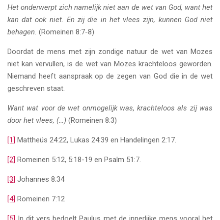
Het onderwerpt zich namelijk niet aan de wet van God, want het
kan dat ook niet. En zij die in het vlees zijn, kunnen God niet
behagen.
(Romeinen 8:7-8)
Doordat de mens met zijn zondige natuur de wet van Mozes
niet kan vervullen, is de wet van Mozes krachteloos geworden.
Niemand heeft aanspraak op de zegen van God die in de wet
geschreven staat.
Want wat voor de wet onmogelijk was, krachteloos als zij was
door het vlees, (…)
(Romeinen 8:3)
[1]
Mattheüs 24:22, Lukas 24:39 en Handelingen 2:17.
[2]
Romeinen 5:12, 5:18-19 en Psalm 51:7.
[3]
Johannes 8:34
[4]
Romeinen 7:12
[5]
In dit vers bedoelt Paulus met de innerlijke mens vooral het