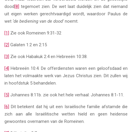
dood
[8]
tegemoet zien. De wet laat duidelijk zien dat niemand
uit eigen werken gerechtvaardigd wordt, waardoor Paulus de
wet
‘de bediening van de dood’
noemt.
[1]
Zie ook Romeinen 9:31-32
[2]
Galaten 1:2 en 2:15
[3]
Zie ook Habakuk 2:4 en Hebreeën 10:38.
[4]
Hebreeën 10:4. De offerdiensten waren een geloofsdaad en
laten het volmaakte werk van Jezus Christus zien. Dit zullen wij
in hoofdstuk 5 behandelen.
[5]
Johannes 8:11b. zie ook het hele verhaal: Johannes 8:1-11.
[6]
Dit betekent dat hij uit een Israëlische familie afstamde die
zich aan alle Israëlitische wetten hield en geen heidense
gewoontes overnamen van de Romeinen.