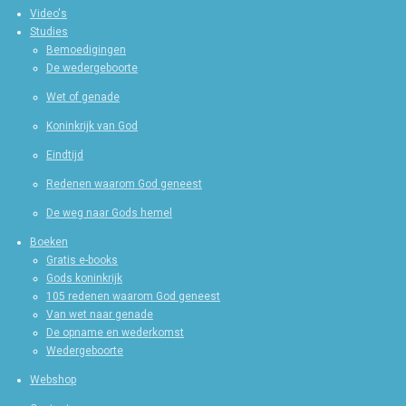
Video's
Studies
Bemoedigingen
De wedergeboorte
Wet of genade
Koninkrijk van God
Eindtijd
Redenen waarom God geneest
De weg naar Gods hemel
Boeken
Gratis e-books
Gods koninkrijk
105 redenen waarom God geneest
Van wet naar genade
De opname en wederkomst
Wedergeboorte
Webshop