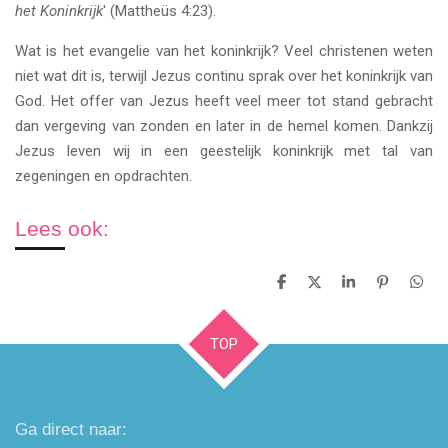
het Koninkrijk
' (Mattheüs 4:23).
Wat is het evangelie van het koninkrijk? Veel christenen weten
niet wat dit is, terwijl Jezus continu sprak over het koninkrijk van
God. Het offer van Jezus heeft veel meer tot stand gebracht
dan vergeving van zonden en later in de hemel komen. Dankzij
Jezus leven wij in een geestelijk koninkrijk met tal van
zegeningen en opdrachten.
Lees ook:
D
D
S
P
D
e
e
h
i
e
l
e
a
n
l
e
l
r
n
e
TOP
n
e
e
n
n
Ga direct naar: