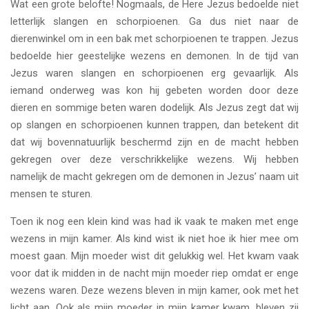
Wat een grote belofte! Nogmaals, de Here Jezus bedoelde niet
letterlijk slangen en schorpioenen. Ga dus niet naar de
dierenwinkel om in een bak met schorpioenen te trappen. Jezus
bedoelde hier geestelijke wezens en demonen. In de tijd van
Jezus waren slangen en schorpioenen erg gevaarlijk. Als
iemand onderweg was kon hij gebeten worden door deze
dieren en sommige beten waren dodelijk. Als Jezus zegt dat wij
op slangen en schorpioenen kunnen trappen, dan betekent dit
dat wij bovennatuurlijk beschermd zijn en de macht hebben
gekregen over deze verschrikkelijke wezens. Wij hebben
namelijk de macht gekregen om de demonen in Jezus’ naam uit
mensen te sturen.
Toen ik nog een klein kind was had ik vaak te maken met enge
wezens in mijn kamer. Als kind wist ik niet hoe ik hier mee om
moest gaan. Mijn moeder wist dit gelukkig wel. Het kwam vaak
voor dat ik midden in de nacht mijn moeder riep omdat er enge
wezens waren. Deze wezens bleven in mijn kamer, ook met het
licht aan. Ook als mijn moeder in mijn kamer kwam, bleven zij