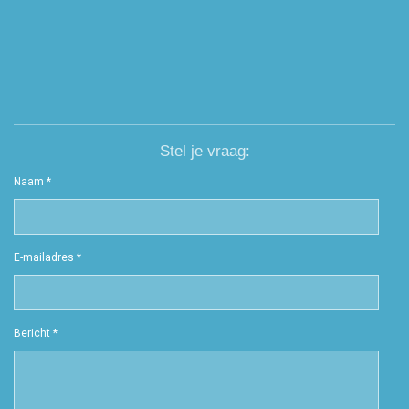
Stel je vraag:
Naam *
E-mailadres *
Bericht *