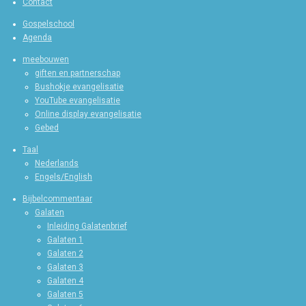
Contact
Gospelschool
Agenda
meebouwen
giften en partnerschap
Bushokje evangelisatie
YouTube evangelisatie
Online display evangelisatie
Gebed
Taal
Nederlands
Engels/English
Bijbelcommentaar
Galaten
Inleiding Galatenbrief
Galaten 1
Galaten 2
Galaten 3
Galaten 4
Galaten 5