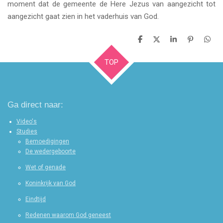
moment dat de gemeente de Here Jezus van aangezicht tot
aangezicht gaat zien in het vaderhuis van God.
D
D
S
P
D
e
e
h
i
e
l
e
a
n
l
TOP
e
l
r
n
e
n
e
e
n
n
Ga direct naar:
Video's
Studies
Bemoedigingen
De wedergeboorte
Wet of genade
Koninkrijk van God
Eindtijd
Redenen waarom God geneest