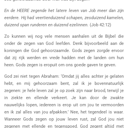
En de HEERE zegende het latere leven van Job meer dan zijn
eerdere. Hij had veertienduizend schapen, zesduizend kamelen,
duizend span runderen en duizend ezelinnen.
(Job 42:12)
Zo kunnen wij nog vele mensen aanhalen uit de Bijbel die
onder de zegen van God leefden. Denk bijvoorbeeld aan de
koningen die God gehoorzaamde. Gods zegen zorgde ervoor
dat zij rijk werden en vrede hadden met de landen om hun
heen. Gods zegen is eropuit om ons goede gaven te geven.
God zei niet tegen Abraham: ‘Omdat jij alles achter je gelaten
hebt, en mij gehoorzaam bent, zal ik je bovennatuurlijk
zegenen: je hele leven zal je op zoek zijn naar brood, terwijl je
in ziekte en ellende verkeert. Je kan door de zwakte
nauwelijks lopen, iedereen is erop uit om jou te vermoorden
en ik zal alles van jou afpakken.’ Nee, het tegendeel is waar.
Wanneer Gods zegen op jouw leven rust, zal God jou niet
zegenen met ellende en tegenspoed. God zegent altijd met