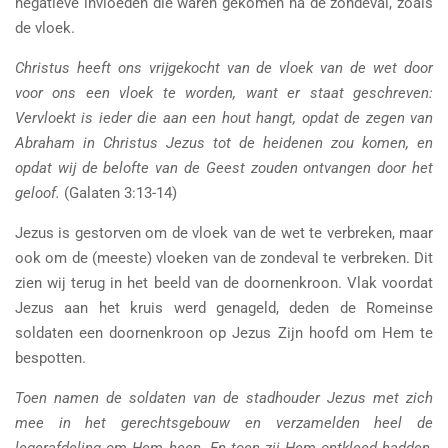
negatieve invloeden die waren gekomen na de zondeval, zoals
de vloek.
Christus heeft ons vrijgekocht van de vloek van de wet door
voor ons een vloek te worden, want er staat geschreven:
Vervloekt is ieder die aan een hout hangt, opdat de zegen van
Abraham in Christus Jezus tot de heidenen zou komen, en
opdat wij de belofte van de Geest zouden ontvangen door het
geloof.
(Galaten 3:13-14)
Jezus is gestorven om de vloek van de wet te verbreken, maar
ook om de (meeste) vloeken van de zondeval te verbreken. Dit
zien wij terug in het beeld van de doornenkroon. Vlak voordat
Jezus aan het kruis werd genageld, deden de Romeinse
soldaten een doornenkroon op Jezus Zijn hoofd om Hem te
bespotten.
Toen namen de soldaten van de stadhouder Jezus met zich
mee in het gerechtsgebouw en verzamelden heel de
legerafdeling om Hem heen. En toen zij Hem ontkleed hadden,