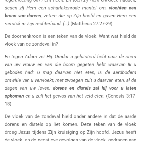
deden zij Hem een scharlakenrode mantel om,
vlochten een
kroon van dorens
, zetten die op Zijn hoofd en gaven Hem een
rietstok in Zijn rechterhand. (…)
(Mattheüs 27:27-29)
De doornenkroon is een teken van de vloek. Want wat hield de
vloek van de zondeval in?
En tegen Adam zei Hij: Omdat u geluisterd hebt naar de stem
van uw vrouw en van die boom gegeten hebt waarvan Ik u
geboden had: U mag daarvan niet eten, is de aardbodem
omwille van u vervloekt; met zwoegen zult u daarvan eten, al de
dagen van uw leven;
dorens en distels zal hij voor u laten
opkomen
en u zult het gewas van het veld eten.
(Genesis 3:17-
18)
De vloek van de zondeval hield onder andere in dat de aarde
dorens en distels op liet komen. Deze teken van de vloek
droeg Jezus tijdens Zijn kruisiging op Zijn hoofd. Jezus heeft
de vloek, en de negatieve gevolgen van de vloek, gedragen aan