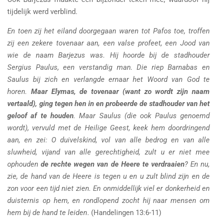
tijdelijk werd verblind.
En toen zij het eiland doorgegaan waren tot Pafos toe, troffen
zij een zekere tovenaar aan, een valse profeet, een Jood van
wie de naam Barjezus was. Hij hoorde bij de stadhouder
Sergius Paulus, een verstandig man. Die riep Barnabas en
Saulus bij zich en verlangde ernaar het Woord van God te
horen.
Maar Elymas, de tovenaar (want zo wordt zijn naam
vertaald), ging tegen hen in en probeerde de stadhouder van het
geloof af te houden
. Maar Saulus (die ook Paulus genoemd
wordt), vervuld met de Heilige Geest, keek hem doordringend
aan, en zei: O duivelskind, vol van alle bedrog en van alle
sluwheid, vijand van alle gerechtigheid, zult u er niet mee
ophouden
de rechte wegen van de Heere te verdraaien
? En nu,
zie, de hand van de Heere is tegen u en u zult blind zijn en de
zon voor een tijd niet zien. En onmiddellijk viel er donkerheid en
duisternis op hem, en rondlopend zocht hij naar mensen om
hem bij de hand te leiden
. (Handelingen 13:6-11)