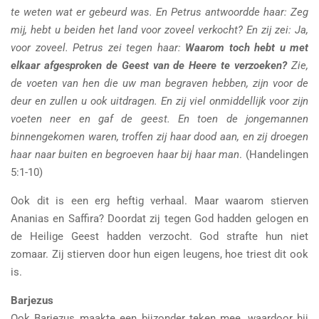
te weten wat er gebeurd was. En Petrus antwoordde haar: Zeg
mij, hebt u beiden het land voor zoveel verkocht? En zij zei: Ja,
voor zoveel. Petrus zei tegen haar:
Waarom toch hebt u met
elkaar afgesproken de Geest van de Heere te verzoeken?
Zie,
de voeten van hen die uw man begraven hebben, zijn voor de
deur en zullen u ook uitdragen. En zij viel onmiddellijk voor zijn
voeten neer en gaf de geest. En toen de jongemannen
binnengekomen waren, troffen zij haar dood aan, en zij droegen
haar naar buiten en begroeven haar bij haar man
. (Handelingen
5:1-10)
Ook dit is een erg heftig verhaal. Maar waarom stierven
Ananias en Saffira? Doordat zij tegen God hadden gelogen en
de Heilige Geest hadden verzocht. God strafte hun niet
zomaar. Zij stierven door hun eigen leugens, hoe triest dit ook
is.
Barjezus
Ook Barjezus maakte een bijzonder teken mee, waardoor hij