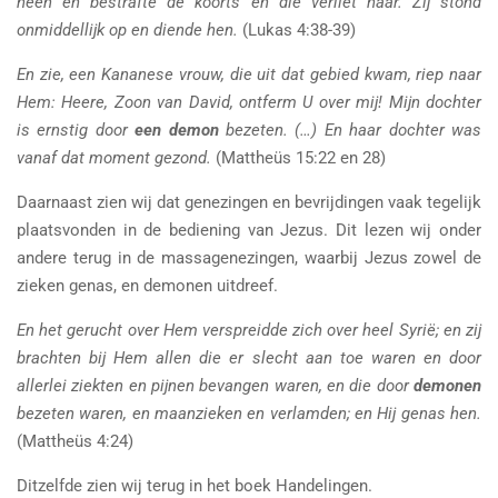
heen en bestrafte de koorts en die verliet haar. Zij stond
onmiddellijk op en diende hen.
(Lukas 4:38-39)
En zie, een Kananese vrouw, die uit dat gebied kwam, riep naar
Hem: Heere, Zoon van David, ontferm U over mij! Mijn dochter
is ernstig door
een demon
bezeten. (…) En haar dochter was
vanaf dat moment gezond.
(Mattheüs 15:22 en 28)
Daarnaast zien wij dat genezingen en bevrijdingen vaak tegelijk
plaatsvonden in de bediening van Jezus. Dit lezen wij onder
andere terug in de massagenezingen, waarbij Jezus zowel de
zieken genas, en demonen uitdreef.
En het gerucht over Hem verspreidde zich over heel Syrië; en zij
brachten bij Hem allen die er slecht aan toe waren en door
allerlei ziekten en pijnen bevangen waren, en die door
demonen
bezeten waren, en maanzieken en verlamden; en Hij genas hen.
(Mattheüs 4:24)
Ditzelfde zien wij terug in het boek Handelingen.