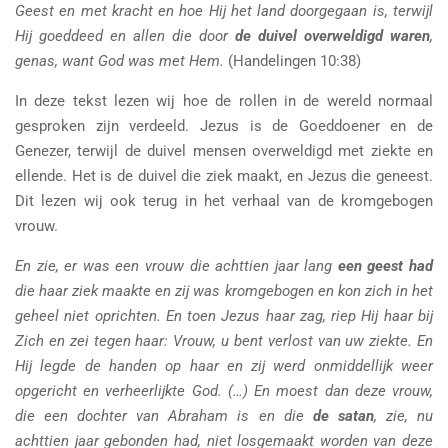
Geest en met kracht en hoe Hij het land doorgegaan is, terwijl
Hij goeddeed en allen die door
de duivel overweldigd waren
,
genas, want God was met Hem.
(Handelingen 10:38)
In deze tekst lezen wij hoe de rollen in de wereld normaal
gesproken zijn verdeeld. Jezus is de Goeddoener en de
Genezer, terwijl de duivel mensen overweldigd met ziekte en
ellende. Het is de duivel die ziek maakt, en Jezus die geneest.
Dit lezen wij ook terug in het verhaal van de kromgebogen
vrouw.
En zie, er was een vrouw die achttien jaar lang
een geest had
die haar ziek maakte en zij was kromgebogen en kon zich in het
geheel niet oprichten. En toen Jezus haar zag, riep Hij haar bij
Zich en zei tegen haar: Vrouw, u bent verlost van uw ziekte. En
Hij legde de handen op haar en zij werd onmiddellijk weer
opgericht en verheerlijkte God. (…) En moest dan deze vrouw,
die een dochter van Abraham is en die
de satan
, zie, nu
achttien jaar gebonden had, niet losgemaakt worden van deze