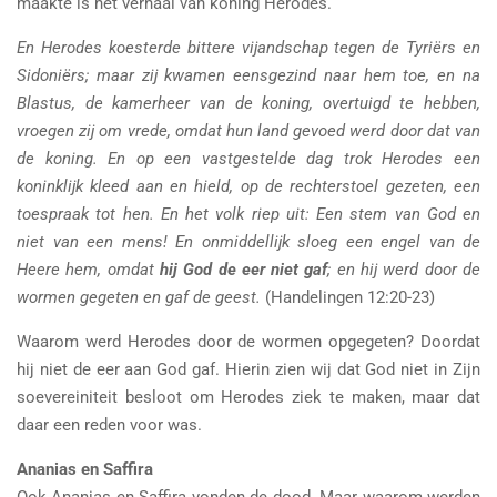
maakte is het verhaal van koning Herodes.
En Herodes koesterde bittere vijandschap tegen de Tyriërs en
Sidoniërs; maar zij kwamen eensgezind naar hem toe, en na
Blastus, de kamerheer van de koning, overtuigd te hebben,
vroegen zij om vrede, omdat hun land gevoed werd door dat van
de koning. En op een vastgestelde dag trok Herodes een
koninklijk kleed aan en hield, op de rechterstoel gezeten, een
toespraak tot hen. En het volk riep uit: Een stem van God en
niet van een mens! En onmiddellijk sloeg een engel van de
Heere hem, omdat
hij God de eer niet gaf
; en hij werd door de
wormen gegeten en gaf de geest.
(Handelingen 12:20-23)
Waarom werd Herodes door de wormen opgegeten? Doordat
hij niet de eer aan God gaf. Hierin zien wij dat God niet in Zijn
soevereiniteit besloot om Herodes ziek te maken, maar dat
daar een reden voor was.
Ananias en Saffira
Ook Ananias en Saffira vonden de dood. Maar waarom werden