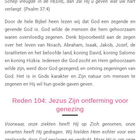
Schep vreugde in de HEERE, dan zal Hij u geven wat uw hart
verlangt.
(Psalm 37:4)
Door de hele Bijbel heen lezen wij dat God een zegende en
gevende God is. God wilde de mensen die hem gehoorzaam
waren overvloedig zegenen. Denk bijvoorbeeld aan de zegen
over het leven van Noach, Abraham, Isaak, Jakob, Jozef, de
Israëlieten en het beloofde land, koning David, koning Salomo
en koning Hizkia. Iedereen die God zocht en Hem gehoorzaam
wilde zijn, werd door God gezegend, en ontving zegeningen van
God. Het is in Gods karakter en Zijn natuur om mensen te
zegenen en Hij wil hun goede gaven geven.
Reden 104: Jezus Zijn ontferming voor
genezing
Voorwaar, onze ziekten heeft Híj op Zich genomen, onze
smarten heeft Hij gedragen. Wíj hielden Hem echter voor een
geplaagde, door God geslagen en verdrukt. Maar Hij is om onze