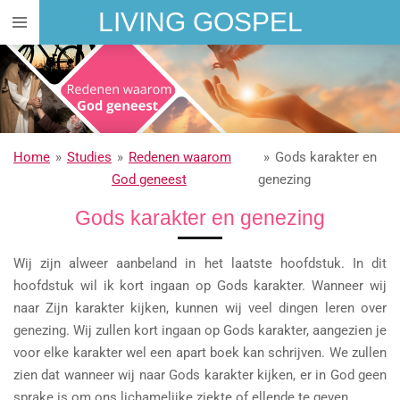
LIVING GOSPEL
Ga
direct
naar
de
hoofdinhoud
Home
»
Studies
»
Redenen waarom
»
Gods karakter en
God geneest
genezing
Gods karakter en genezing
Wij zijn alweer aanbeland in het laatste hoofdstuk. In dit
hoofdstuk wil ik kort ingaan op Gods karakter. Wanneer wij
naar Zijn karakter kijken, kunnen wij veel dingen leren over
genezing. Wij zullen kort ingaan op Gods karakter, aangezien je
voor elke karakter wel een apart boek kan schrijven. We zullen
zien dat wanneer wij naar Gods karakter kijken, er in God geen
sprake is om ons lichamelijke ziekte of ellende te geven.