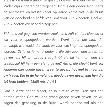
start in de maatschappij te geven, hoeveel te meer wil God de
Vader Zijn kinderen dan zegenen? God is een goede God. Zelfs
de allerbeste en liefste vader op aarde komt niet in de buurt
van de goedheid en liefde van God voor Zijn kinderen. God wil
Zijn kinderen overvloedig zegenen.
Bid, en u zal gegeven worden; zoek, en u zult vinden; klop, en er
zal voor u opengedaan worden. Want ieder die bidt, die
ontvangt; wie zoekt, die vindt; en voor wie klopt zal opengedaan
worden. Of is er iemand onder u die zijn zoon een steen zal
geven, als hij om brood vraagt? Of als hij hem om een vis
vraagt, zal hij hem een slang geven? Als u, die slecht bent, uw
kinderen dan goede gaven weet te geven
, hoeveel te meer zal
uw Vader, Die in de hemelen is, goede gaven geven aan hen die
tot Hem bidden
.
(Mattheüs 7:7-11)
God is onze goede Vader, en is niet te vergelijken met een
aardse vader. God wil ons graag goede gaven geven, en wij
zagen dat genezing in de Bijbel wordt beschouwd als een