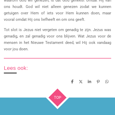
waarom God wil genezen, is dat God geneest omdat Hij van
ons houdt. God wil niet alleen genezen zodat we kunnen
getuigen over Hem of iets voor Hem kunnen doen, maar
vooral omdat Hij ons liefheeft en om ons geeft.
Tot slot is Jezus niet vergeten om genadig te zijn. Jezus was
genadig, en zal genadig voor ons blijven. Wat Jezus voor de
mensen in het Nieuwe Testament deed, wil Hij ook vandaag
voor jou doen.
Lees ook:
D
D
S
P
D
e
e
h
i
e
l
e
a
n
l
e
l
r
n
e
TOP
n
e
e
n
n