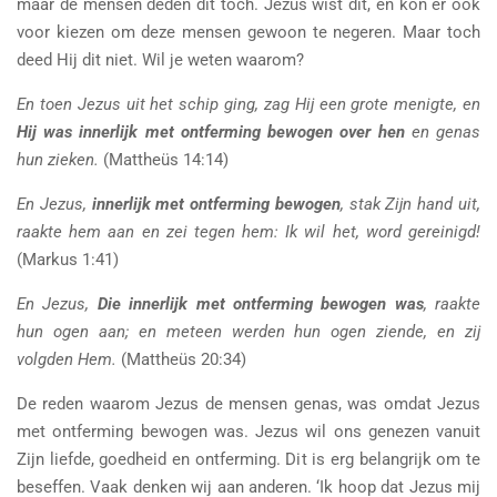
maar de mensen deden dit toch. Jezus wist dit, en kon er ook
voor kiezen om deze mensen gewoon te negeren. Maar toch
deed Hij dit niet. Wil je weten waarom?
En toen Jezus uit het schip ging, zag Hij een grote menigte, en
Hij was innerlijk met ontferming bewogen over hen
en genas
hun zieken.
(Mattheüs 14:14)
En Jezus,
innerlijk met ontferming bewogen
, stak Zijn hand uit,
raakte hem aan en zei tegen hem: Ik wil het, word gereinigd!
(Markus 1:41)
En Jezus,
Die innerlijk met ontferming bewogen was
, raakte
hun ogen aan; en meteen werden hun ogen ziende, en zij
volgden Hem.
(Mattheüs 20:34)
De reden waarom Jezus de mensen genas, was omdat Jezus
met ontferming bewogen was. Jezus wil ons genezen vanuit
Zijn liefde, goedheid en ontferming. Dit is erg belangrijk om te
beseffen. Vaak denken wij aan anderen. ‘Ik hoop dat Jezus mij