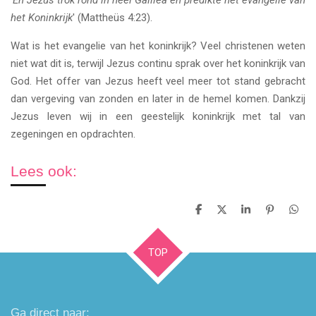
'
En Jezus trok rond in heel Galilea en predikte het evangelie van
het Koninkrijk
' (Mattheüs 4:23).
Wat is het evangelie van het koninkrijk? Veel christenen weten
niet wat dit is, terwijl Jezus continu sprak over het koninkrijk van
God. Het offer van Jezus heeft veel meer tot stand gebracht
dan vergeving van zonden en later in de hemel komen. Dankzij
Jezus leven wij in een geestelijk koninkrijk met tal van
zegeningen en opdrachten.
Lees ook:
D
D
S
P
D
e
e
h
i
e
l
e
a
n
l
e
l
r
n
e
TOP
n
e
e
n
n
Ga direct naar: